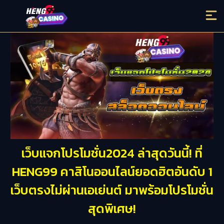
เว็บแจกโปรโมชั่น2024 ล่าสุดวันนี้! ที่
HENG99 คาสิโนออนไลน์ยอดฮิตอันดับ 1
เว็บตรงไม่ผ่านเอเย่นต์ มาพร้อมโปรโมชั่น
สุดพิเศษ!