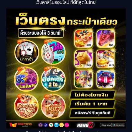
เว็บคาสิโนออนไลน์ ที่ดีที่สุดในไทย!