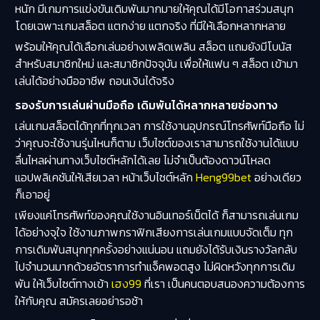
หนัก มีเกมการแข่งขันเดิมพันมากมายให้คุณได้มีโอกาสร่วมสนุก
โดยเฉพาะเกมสล็อต แตกง่าย แตกจริง ที่มีให้เลือกหลากหลาย
พร้อมให้คุณได้เลือกเล่นอย่างเพลิดเพลิน สล็อต แถมยังมีโบนัส
สำหรับสมาชิกใหม่ และสมาชิกปัจจุบัน เพื่อให้แฟน ๆ สล็อต เข้ามา
เล่นได้อย่างมืออาชีพ ถอนเงินได้จริง
รองรับการเล่นผ่านมือถือ เดิมพันได้หลากหลายช่องทาง
เล่นเกมสล็อตได้ทุกที่ทุกเวลา การใช้งานอุปกรณ์โทรศัพท์มือถือ ไม่
ว่าคุณจะใช้งานรุ่นไหนก็ตาม เว็บไซต์ของเราสามารถใช้งานได้แบบ
ลื่นไหลผ่านทางเว็บไซต์หลักได้เลย ไม่จำเป็นต้องดาวน์โหลด
แอปพลิเคชันให้เสียเวลา หน้าเว็บไซต์หลัก
Heng99bet
อย่างเดียว
ก็เอาอยู่
เพียงแค่โทรศัพท์ของคุณใช้งานอินเทอร์เน็ตได้ ก็สามารถเล่นเกม
ได้อย่างจุใจ ใช้งานภาพกราฟิกเสียงการเล่นเกมแบบจัดเต็ม ทุก
การเดิมพันสนุกทุกครั้งอย่างแน่นอน แถมยังได้รับเงินรางวัลกลับ
ไปจำนวนมากด้วยอัตราการทำแจ็คพอตสูง ไม่ผิดหวังทุกการเดิม
พัน ให้เว็บไซต์ทางเข้า
เฮง99
ที่เรา เป็นคนตอบสนองความต้องการ
ให้กับคุณ สมัครเลยอย่ารอช้า