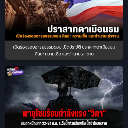
เปิดร่องรอยอารยธรรมขอม เปิดประวัติ ปราสาทตาเมือนธม
ศิลปะ ความเชื่อ และตำนานเล่าขาน