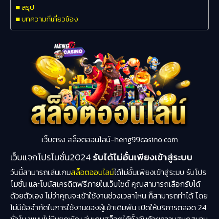
สรุป
บทความที่เกี่ยวข้อง
เว็บตรง สล็อตออนไลน์-heng99casino.com
เว็บแจกโปรโมชั่น2024
รับได้ไม่อั้นเพียงเข้าสู่ระบบ
วันนี้สามารถเล่นเกม
สล็อตออนไลน์
ได้ไม่อั้นเพียงเข้าสู่ระบบ รับโปร
โมชั่น และโบนัสเครดิตฟรีภายในเว็บไซต์ คุณสามารถเลือกรับได้
ด้วยตัวเอง ไม่ว่าคุณจะเข้าใช้งานช่วงเวลาไหน ก็สามารถทำได้ โดย
ไม่มีข้อจำกัดในการใช้งานของผู้เข้าเดิมพัน เปิดให้บริการตลอด 24
ชั่วโมงแบบไม่มีหยุดพัก เล่นเกมสล็อตได้ทั้งวันด้วยความสนุกสนาน