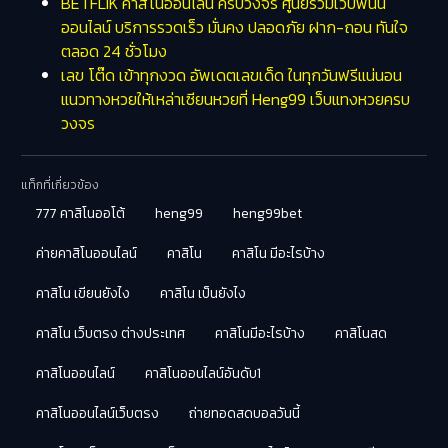
BETFLIK คาสิโนออนไลน์ ครบวงจร ศูนย์รวมเว็บพนัน
ออนไลน์ บริการรวดเร็ว มั่นคง ปลอดภัย ฝาก-ถอน ทันใจ
ตลอด 24 ชั่วโมง
เลข โต๊ด เข้าทุกงวด อัพเดตเลขเด็ด ในทุกวันฟรีแน่นอน
แนวทางหวยให้เหล่าเซียนหวยที่ Heng99 เว็บแทงหวยครบ
วงจร
แท็กที่เกี่ยวข้อง
777 คาสิโนออโต้
heng99
heng99bet
ค่ายคาสิโนออนไลน์
คาสิโน
คาสิโน มีอะไรบ้าง
คาสิโน เขียนยังไง
คาสิโน เป็นยังไง
คาสิโน เว็บตรง ต่างประเทศ
คาสิโนมีอะไรบ้าง
คาสิโนสด
คาสิโนออนไลน์
คาสิโนออนไลน์อันดับ1
คาสิโนออนไลน์เว็บตรง
ถ่ายทอดสดบอลวันนี้