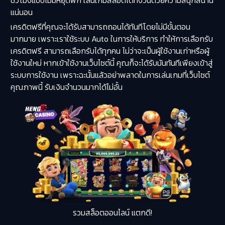
แน่นอน
เครดิตฟรีที่คุณจะได้รับสามารถถอนได้ทันทีโดยไม่มีขั้นตอน
มากมาย เพราะเราใช้ระบบ Auto ในการให้บริการ ทำให้การเลือกรับ
เครดิตฟรี สามารถเลือกรับได้ทุกคน ไม่ว่าจะเป็นผู้ใช้งานเก่าหรือผู้
ใช้งานใหม่ หากเข้าใช้งานเว็บไซต์นี้ คุณก็จะได้รับมันทันทีเพียงเข้าสู่
ระบบการใช้งาน เพราะฉะนั้นแล้วอย่าพลาดในการเล่นเกมที่เว็บไซต์
คุณภาพนี้ รับเงินจำนวนมากได้ไม่อั้น
รวมสล็อตออนไลน์ แตกดี!