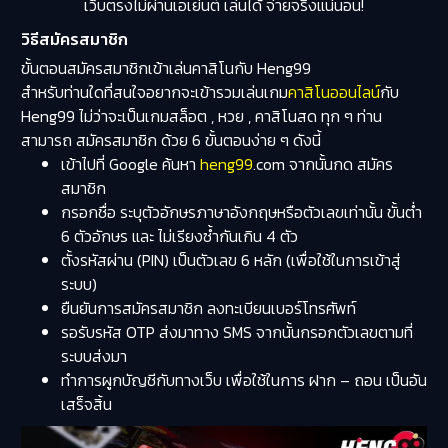
เว็บตรงไม่ผ่านเอเย่นต์ เล่นได้ จ่ายจริงแน่นอน!
วิธีสมัครสมาชิก
ขั้นตอนสมัครสมาชิกเข้าเล่นคาสิโนกับ Heng99
สำหรับท่านใดที่สนใจอยากจะเข้ารวมเล่นเกม
คาสิโนออนไลน์
กับ
Heng99 ไม่ว่าจะเป็นเกมสล็อต , หวย , คาสิโนสด ทุก ๆ ท่าน
สามารถ สมัครสมาชิก ด้วย 6 ขั้นตอนง่าย ๆ ดังนี้
เข้าไปที่ Google ค้นหา
heng99
.com จากนั้นกด สมัคร
สมาชิก
กรอกชื่อ ระบุตัวอักษรภาษาอังกฤษหรือตัวเลขเท่านั้น ขั้นต่ำ
6 ตัวอักษร และ ไม่เรียงซ้ำกันเกิน 4 ตัว
ตั้งรหัสผ่าน (PIN) เป็นตัวเลข 6 หลัก (เพื่อใช้ในการเข้าสู่
ระบบ)
ยืนยันการสมัครสมาชิก ลงทะเบียนเบอร์โทรศัพท์
รอรับรหัส OTP ส่งมาทาง SMS จากนั้นกรอกตัวเลขตามที่
ระบบส่งมา
ทำการผูกบัญชีกับทางเว็บ เพื่อใช้ในการ ฝาก – ถอน เป็นอัน
เสร็จสิ้น