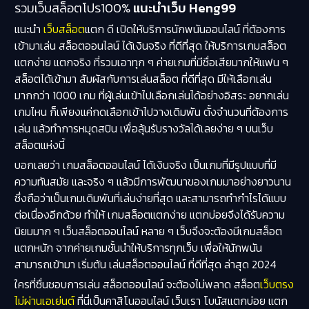
รวมเว็บสล็อตโปร100%
แนะนำเว็บ Heng99
แนะนำ
เว็บสล็อต
แตก ดี เปิดให้บริการนักพนันออนไลน์ ที่ต้องการ
เข้ามาเล่น สล็อตออนไลน์ ได้เงินจริง ที่ดีที่สุด ให้บริการเกมสล็อต
แตกง่าย แตกจริง ที่รวมเอาทุก ๆ ค่ายเกมที่มีชื่อเสียมากให้แฟน ๆ
สล็อตได้เข้ามา สัมผัสกับการเล่นสล็อต ที่ดีที่สุด มีให้เลือกเล่น
มากกว่า 1000 เกม ที่ผู้เล่นเข้าไปเลือกเล่นได้อย่างอิสระ อยากเล่น
เกมไหน ก็เพียงแค่กดเลือกเข้าไปวางเดิมพัน ตั้งจำนวนที่ต้องการ
เล่น แล้วทำการหมุดสปิน เพื่อลุ้นรับรางวัลได้เลยง่าย ๆ บนเว็บ
สล็อตแห่งนี้
บอกเลยว่า เกมสล็อตออนไลน์ ได้เงินจริง เป็นเกมที่มีรูปแบบที่มี
ความทันสมัย และจริง ๆ แล้วมีการพัฒนาของเกมมาอย่างยาวนาน
ซึ่งถือว่าเป็นเกมเดิมพันที่เล่นง่ายที่สุด และสามารถทำกำไรได้แบบ
ต่อเนื่องอีกด้วย ทำให้ เกมสล็อตแตกง่าย แตกบ่อยจึงได้รับความ
นิยมมาก ๆ เว็บสล็อตออนไลน์ หลาย ๆ เว็บจึงจะต้องมีเกมสล็อต
แตกหนัก จากค่ายเกมชั้นนำให้บริการทุกเว็บ เพื่อให้นักพนัน
สามารถเข้ามา เริ่มต้น เล่นสล็อตออนไลน์ ที่ดีที่สุด ล่าสุด 2024
ใครที่ชื่นชอบการเล่น สล็อตออนไลน์ จะต้องไม่พลาด สล็อต
เว็บตรง
ไม่ผ่านเอเย่นต์
ที่นี่เป็นคาสิโนออนไลน์ เว็บเรา โบนัสแตกบ่อย แตก