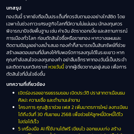
บทสรุป
ทองวันนี้ ราคายังถือเป็นประเด็นที่ควรจับตามองอย่างใกล้ชิด โดย
เฉพาะในช่วงภาวะเศรษฐกิจโลกที่มีความไม่แน่นอน นักลงทุนควร
พิจารณาปัจจัยพื้นฐาน เช่น ค่าเงิน อัตราดอกเบี้ย และสถานการณ์
การเมืองทั่วโลก ก่อนตัดสินใจซื้อหรือขายทอง หากวางแผนและ
ติดตามข้อมูลอย่างสม่ำเสมอ ทองคำก็สามารถเป็นสินทรัพย์ที่ช่วย
สร้างผลตอบแทนที่มั่นคงให้กับพอร์ตการลงทุนได้ในระยะยาว หาก
คุณกำลังสนใจจะลงทุนทองคำ อย่าลืมเช็กราคาทองวันนี้เป็นประจำ
และติดตามบทวิเคราะห์
หวยวันนี้
จากผู้เชี่ยวชาญอยู่เสมอ เพื่อการ
ตัดสินใจที่มั่นใจยิ่งขึ้น
บทความที่เกี่ยวข้อง
เปิดร่องรอยอารยธรรมขอม เปิดประวัติ ปราสาทตาเมือนธม
ศิลปะ ความเชื่อ และตำนานเล่าขาน
โครงการ คุณสู้เราช่วย เฟส 2 เพิ่มมาตรการใหม่ ลงทะเบียน
ได้ถึงวันที่ 30 กันยายน 2568 เพื่อช่วยให้ลูกหนี้ปิดหนี้ได้ไว
ไปต่อได้เร็ว
5 เครื่องมือ AI ที่ใช้งานได้ฟรี เขียนไว ออกแบบเก่ง สร้าง