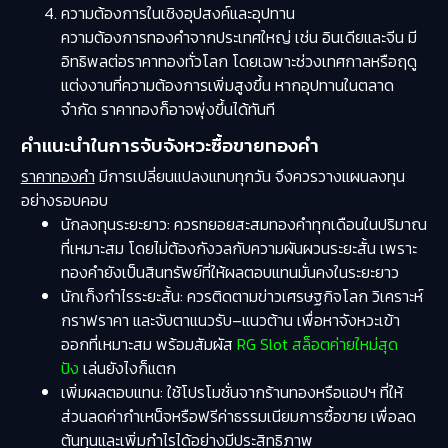
ความต้องการในเชิงอุปสงค์และอุปทาน
ความต้องการทองคำจากประเทศใหญ่ เช่น อินเดียและจีน มี
อิทธิพลต่อราคาทองทั่วโลก โดยเฉพาะช่วงเทศกาลหรือฤดู
แต่งงานที่ความต้องการเพิ่มสูงขึ้น หากอุปทานในตลาด
จำกัด ราคาทองก็อาจพุ่งขึ้นได้ทันที
คำแนะนำในการจับจังหวะซื้อขายทองคำ
ราคาทองคำ
มีการเปลี่ยนแปลงแทบทุกวัน จึงควรวางแผนลงทุน
อย่างรอบคอบ
นักลงทุนระยะยาว: ควรทยอยสะสมทองคำทุกเดือนในปริมาณ
ที่เหมาะสม โดยไม่ต้องกังวลกับความผันผวนระยะสั้น เพราะ
ทองคำยังเป็นสินทรัพย์ที่ให้ผลตอบแทนมั่นคงในระยะยาว
นักเก็งกำไรระยะสั้น: ควรติดตามข่าวเศรษฐกิจโลก วิเคราะห์
กราฟราคา และจับตาแนวรับ–แนวต้าน เพื่อหาจังหวะเข้า
ออกที่เหมาะสม พร้อมสัมผัส
RG Slot สล็อตค่ายใหม่สุด
ปัง
เล่นยังไงก็แตก
เพิ่มผลตอบแทน: ใช้โปรโมชั่นจากร้านทองหรือแอปฯ ที่ให้
ส่วนลดค่ากำเหน็จหรือฟรีค่าธรรมเนียมการซื้อขาย เพื่อลด
ต้นทุนและเพิ่มกำไรได้อย่างมีประสิทธิภาพ