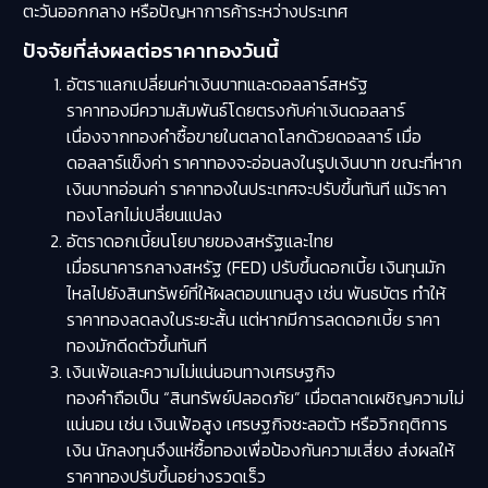
ตะวันออกกลาง หรือปัญหาการค้าระหว่างประเทศ
ปัจจัยที่ส่งผลต่อราคาทองวันนี้
อัตราแลกเปลี่ยนค่าเงินบาทและดอลลาร์สหรัฐ
ราคาทองมีความสัมพันธ์โดยตรงกับค่าเงินดอลลาร์
เนื่องจากทองคำซื้อขายในตลาดโลกด้วยดอลลาร์ เมื่อ
ดอลลาร์แข็งค่า ราคาทองจะอ่อนลงในรูปเงินบาท ขณะที่หาก
เงินบาทอ่อนค่า ราคาทองในประเทศจะปรับขึ้นทันที แม้ราคา
ทองโลกไม่เปลี่ยนแปลง
อัตราดอกเบี้ยนโยบายของสหรัฐและไทย
เมื่อธนาคารกลางสหรัฐ (FED) ปรับขึ้นดอกเบี้ย เงินทุนมัก
ไหลไปยังสินทรัพย์ที่ให้ผลตอบแทนสูง เช่น พันธบัตร ทำให้
ราคาทองลดลงในระยะสั้น แต่หากมีการลดดอกเบี้ย ราคา
ทองมักดีดตัวขึ้นทันที
เงินเฟ้อและความไม่แน่นอนทางเศรษฐกิจ
ทองคำถือเป็น “สินทรัพย์ปลอดภัย” เมื่อตลาดเผชิญความไม่
แน่นอน เช่น เงินเฟ้อสูง เศรษฐกิจชะลอตัว หรือวิกฤติการ
เงิน นักลงทุนจึงแห่ซื้อทองเพื่อป้องกันความเสี่ยง ส่งผลให้
ราคาทองปรับขึ้นอย่างรวดเร็ว