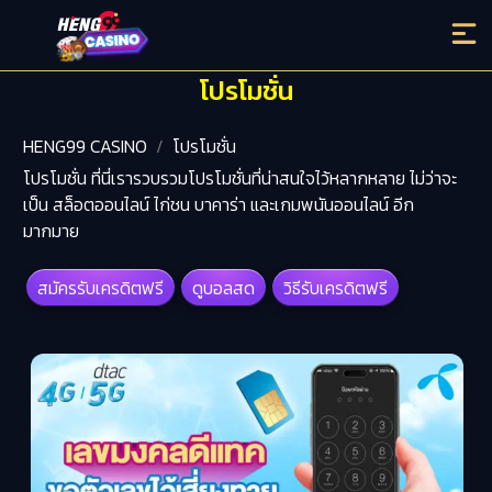
โปรโมชั่น
HENG99 CASINO
โปรโมชั่น
โปรโมชั่น ที่นี่เรารวบรวมโปรโมชั่นที่น่าสนใจไว้หลากหลาย ไม่ว่าจะ
เป็น สล็อตออนไลน์ ไก่ชน บาคาร่า และเกมพนันออนไลน์ อีก
มากมาย
สมัครรับเครดิตฟรี
ดูบอลสด
วิธีรับเครดิตฟรี