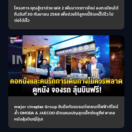
โครงการ คุณสู้เราช่วย เฟส 2 เพิ่มมาตรการใหม่ ลงทะเบียนได้
ถึงวันที่ 30 กันยายน 2568 เพื่อช่วยให้ลูกหนี้ปิดหนี้ได้ไว ไป
ต่อได้เร็ว
major cineplex Group จับมือกับแบรนด์รถยนต์ไฟฟ้าดีไซน์
ล้ำ OMODA & JAECOO เปิดแคมเปญสุดเอ็กซ์คลูซีฟ พาคอ
หนังลุ้นบินญี่ปุ่น!