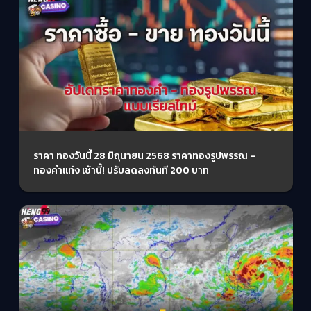
ราคา ทองวันนี้ 28 มิถุนายน 2568 ราคาทองรูปพรรณ –
ทองคำแท่ง เช้านี้! ปรับลดลงทันที 200 บาท