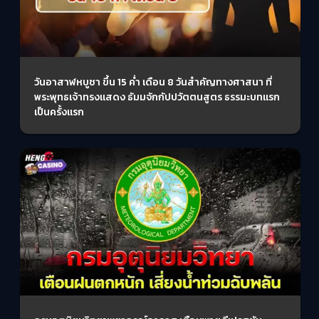
วันอาสาฬหบูชา ขึ้น 15 ค่ำ เดือน 8 วันสำคัญทางศาสนา ที่
พระพุทธเจ้าทรงแสดง ธัมมจักกัปปวัตตนสูตร ธรรมะบทแรก
เป็นครั้งแรก