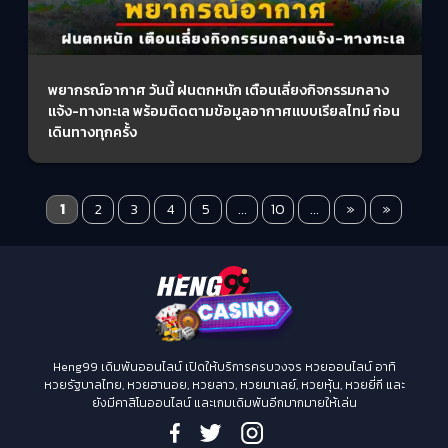
พยากรณ์อากาศ วันนี้ ฝนตกหนัก เตือนเลี่ยงกิจกรรมกลาง
แจ้ง-ทางทะเล พร้อมติดตามข้อมูลอากาศแบบเรียลไทม์ ก่อน
เดินทางทุกครั้ง
1
2
3
4
5
...
10
...
»
»
Heng99 เดิมพันออนไลน์ เปิดให้บริการครบวงจร หวยออนไลน์ อาทิ
หวยรัฐบาลไทย, หวยฮานอย, หวยลาว, หวยมาเลย์, หวยหุ้น, หวยยี่กี และ
ยังมีคาสิโนออนไลน์ และเกมเดิมพันอีกมากมายให้เล่น