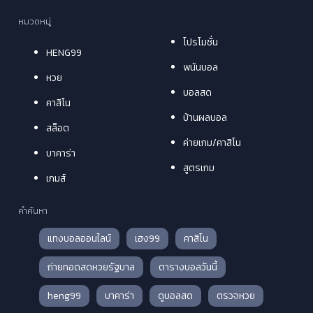
หมวดหมู่
โปรโมชั่น
HENG99
พนันบอล
หวย
บอลสด
คาสิโน
บ้านผลบอล
สล็อต
ค่ายเกม/คาสิโน
บาคาร่า
สูตรเกม
เกมส์
คำค้นหา
แทงบอลออนไลน์
เฮง99
คาสิโน
ถ่ายทอดสดหวยรัฐบาล
ตารางบอลวันนี้
heng99
บาคาร่า
ดูบอลสด
ตรวจหวย