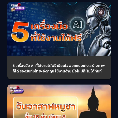
5 เครื่องมือ AI ที่ใช้งานได้ฟรี เขียนไว ออกแบบเก่ง สร้างภาพ
ก็ได้ รองรับทั้งไทย-อังกฤษ ใช้งานง่าย มือใหม่ก็เริ่มได้ทันที