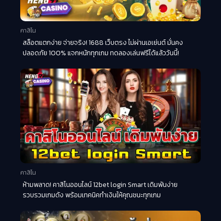
คาสิโน
สล็อตแตกง่าย จ่ายจริง! 1688 เว็บตรง ไม่ผ่านเอเย่นต์ มั่นคง
ปลอดภัย 100% แจกหนักทุกเกม ทดลองเล่นฟรีได้แล้ววันนี้!
คาสิโน
ห้ามพลาด! คาสิโนออนไลน์ 12bet login Smart เดิมพันง่าย
รวบรวมเกมดัง พร้อมเทคนิคทำเงินให้คุณชนะทุกเกม