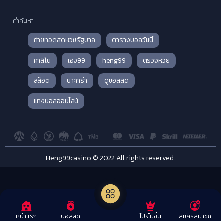
คำค้นหา
ถ่ายทอดสดหวยรัฐบาล
ตารางบอลวันนี้
คาสิโน
เฮง99
heng99
ตรวจหวย
สล็อต
บาคาร่า
ดูบอลสด
แทงบอลออนไลน์
Heng99casino © 2022 All rights reserved.
โปรโมชั่น
สมัครสมาชิก
หน้าแรก
บอลสด