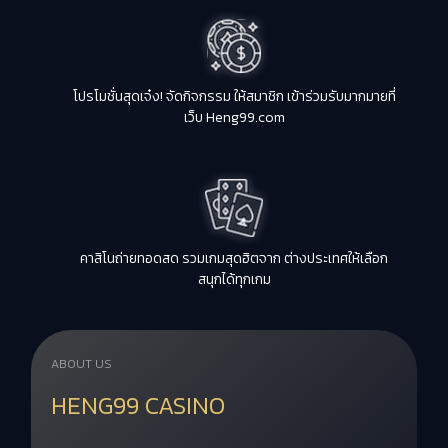
โปรโมชั่นสุดเจ๋ง! จัดกิจกรรม ให้สมาชิก เข้าร่วมรับมากมายที่
เว็บ Heng99.com
คาสิโนถ่ายทอดสด รวมเกมสุดฮิตจาก ต่างประเทศให้เลือก
สนุกได้ทุกเกม
ABOUT US
HENG99 CASINO
pinup
pin up casino
pinup
pinup casino
1win login