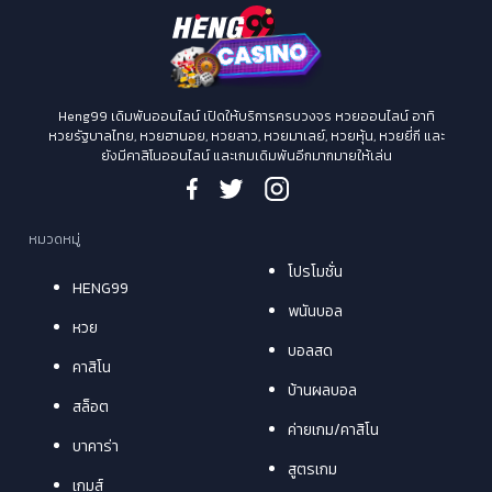
Heng99 เดิมพันออนไลน์ เปิดให้บริการครบวงจร หวยออนไลน์ อาทิ
หวยรัฐบาลไทย, หวยฮานอย, หวยลาว, หวยมาเลย์, หวยหุ้น, หวยยี่กี และ
ยังมีคาสิโนออนไลน์ และเกมเดิมพันอีกมากมายให้เล่น
หมวดหมู่
โปรโมชั่น
HENG99
พนันบอล
หวย
บอลสด
คาสิโน
บ้านผลบอล
สล็อต
ค่ายเกม/คาสิโน
บาคาร่า
สูตรเกม
เกมส์