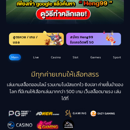
สูตรหวย / เกม /
สมัคร Heng99
บอล
รับเครดิตฟรี 50
Main
Live
Casino
Slot
Games
Sport
มีทุกค่ายเกมให้เลือกสรร
เล่นเกมสล็อตออนไลน์ รวมเกมโบนัสแตกไว ยิงปลา ค่ายชั้นนำของ
โลก ที่มีเกมให้เลือกเล่นมากกว่า 500 เกม เว็บสล็อตมาแรง เล่น
ได้ที่