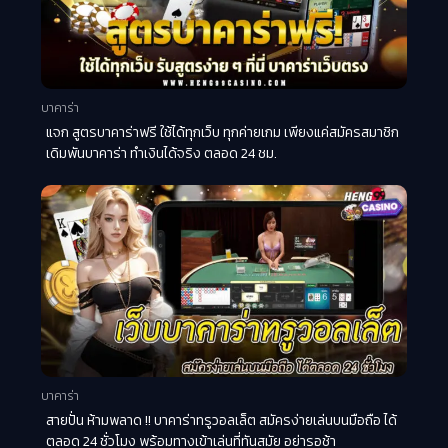
บาคาร่า
แจก สูตรบาคาร่าฟรี ใช้ได้ทุกเว็บ ทุกค่ายเกม เพียงแค่สมัครสมาชิก
เดิมพันบาคาร่า ทำเงินได้จริง ตลอด 24 ชม.
บาคาร่า
สายปั่น ห้ามพลาด !! บาคาร่าทรูวอลเล็ต สมัครง่ายเล่นบนมือถือ ได้
ตลอด 24 ชั่วโมง พร้อมทางเข้าเล่นที่ทันสมัย อย่ารอช้า