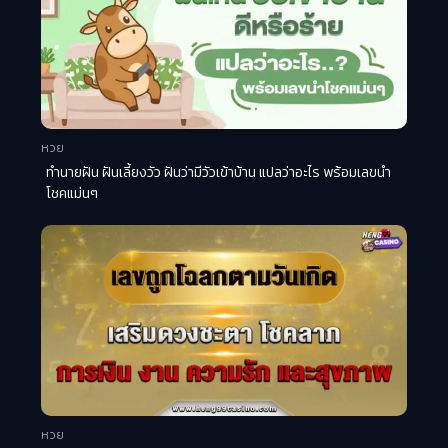
หวย
ทำนายฝัน ฝันเลี้ยงวัว ฝันว่ามีวัวเข้าบ้าน แปลว่าอะไร พร้อมเลขนำ
โชคแม่นๆ
หวย