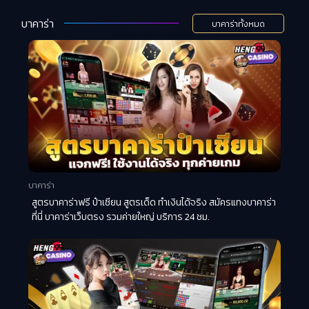
บาคาร่า
บาคาร่าทั้งหมด
บาคาร่า
สูตรบาคาร่าฟรี ป๋าเซียน สูตรเด็ด ทำเงินได้จริง สมัครแทงบาคาร่า
ที่นี่ บาคาร่าเว็บตรง รวมค่ายใหญ่ บริการ 24 ชม.