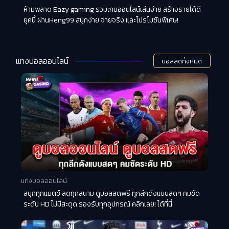
ห้ามพลาด Eazy gaming รวมเกมออนไลน์เล่นง่าย สร้างรายได้ดี
ยุคนี้ ผ่านHeng99 สนุกง่าย จ่ายจริง และโปรโมชันพิเศษ!
แทงบอลออนไลน์
บอลสดทั้งหมด
แทงบอลออนไลน์
สนุกทุกแมตช์ สดทุกสนาม ดูบอลสดฟรี ทุกลีกดังแบบสดๆ คมชัด
ระดับ HD ไม่มีสะดุด รองรับทุกอุปกรณ์ คลิกเลย! ได้ที่นี่