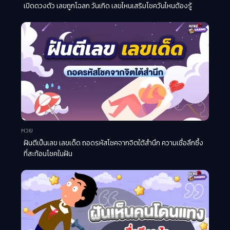
เปิดดวงตัว เลขถูกโฉลก วันเกิด เลขไหนเสริมโชควันไหนต้องรู้
หวย
ฝันตีเป็นเลข เลขเด็ด ถอดรหัสโชคจากจิตใต้สำนึก ความเชื่อลึกซึ้ง
ที่สะท้อนโชคในฝัน