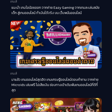
เกมส์
แนะนำ เกมโอน้อยออก จากค่าย Eazy Gaming จากเกมละเล่นสมัย
เด็ก สู่เกมออนไลน์ ทำเงินได้จริง บน เว็บพนันออนไลน์
เกมส์
มาแล้ว เกมออนไลน์สุดฮิต เกมเศรษฐีออนไลน์ตอบคําถาม จากค่าย
Microids เล่นฟรี ไม่เสียเงิน ช่องทางเข้าเดิมพันเกมออนไลน์ที่ดีที่่
สุด