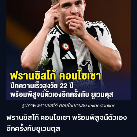
รูปภาพฟรานซิสโก้ คอนไซเซาของ lekdedonline
ฟรานซิสโก้ คอนไซเซา พร้อมพิสูจน์ตัวเอง
อีกครั้งกับยูเวนตุส