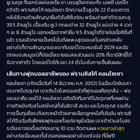
ยูเวนตุส ทีมแกร่งแห่งเซเรีย อา บรรลุข้อตกลงกับ
เอฟซี ปอร์โต
คว้าตัว ฟรานซิสโก้ คอนไซเซา ปีกความเร็วสูงวัย 22 ปี แบบถาวร
หลังใช้งานด้วยสัญญายืมตัวในซีซั่นก่อน พร้อมจ่ายค่าตัวรวมทะลุ
39.5 ล้านยูโร เบื้องต้น ยูเว่ ตกลงจ่าย 32 ล้านยูโร แบ่งจ่าย 4 งวด
ๆ ละ 8 ล้านยูโร นอกเหนือจากค่ายืม 9.5 ล้านยูโรที่จ่ายไปเมื่อซีซั่นที่
แล้ว รวมแล้วกลายเป็นหนึ่งในดีลแพงสุดของสโมสรช่วงหลัง
อย่างไรก็ตามสัญญาของเขากับปอร์โตจะหมดในปี 2029 และข้อ
ตกลงจะสมบูรณ์ก็ต่อเมื่อเขายอมสละส่วนแบ่ง 20% ที่เขามีสิทธิ์ได้
รับจากค่าตัว โดยปอร์โตให้เวลา 24 ชั่วโมงในการเซ็นยินยอม
เส้นทางฟุตบอลอาชีพของ ฟรานซิสโก้ คอนไซเซา
คอนไซเซา (เกิดเมื่อวันที่ 14 ธันวาคม ค.ศ. 2002) ในเมืองโคอิมบรา
ประเทศโปรตุเกส เขาเติบโตในครอบครัวที่ฟุตบอลคือทุกสิ่ง – พ่อ
ของเขาคือ แซร์โจ้ คอนไซเซา อดีตปีกทีมชาติโปรตุเกสที่เคยผ่าน
การค้าแข้งกับสโมสรใหญ่ทั้งในอิตาลี สเปน และโปรตุเกส รวมถึง
การเป็นกุนซือระดับแถวหน้าด้วยสายเลือดลูกหนังที่เข้มข้น ฟรานซิ
สโก้จึงเริ่มต้นฝึกฝนฟุตบอลตั้งแต่อายุยังน้อย เขาเข้าร่วมสโมสร
ระดับเยาวชนตั้งแต่ก่อนอายุ 10 ขวบ ติดตามผล
หวยลาวล่าสุด
อย่างต่อเนื่องและตั้งใจรอคอยผลอย่างใจจดใจจ่อ ที่นี่ฟรี!