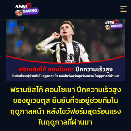
ฟรานซิสโก้ คอนไซเซา ปีกความเร็วสูง
ของยูเวนตุส ยืนยันที่จะอยู่ช่วยทีมใน
ฤดูกาลหน้า หลังโชว์ฟอร์มสุดร้อนแรง
ในฤดูกาลที่ผ่านมา