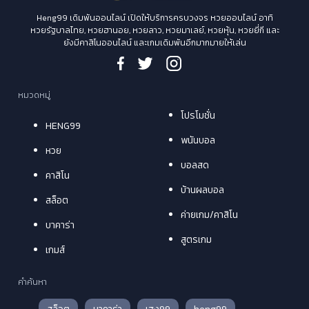
Heng99 เดิมพันออนไลน์ เปิดให้บริการครบวงจร หวยออนไลน์ อาทิ
หวยรัฐบาลไทย, หวยฮานอย, หวยลาว, หวยมาเลย์, หวยหุ้น, หวยยี่กี และ
ยังมีคาสิโนออนไลน์ และเกมเดิมพันอีกมากมายให้เล่น
หมวดหมู่
โปรโมชั่น
HENG99
พนันบอล
หวย
บอลสด
คาสิโน
บ้านผลบอล
สล็อต
ค่ายเกม/คาสิโน
บาคาร่า
สูตรเกม
เกมส์
คำค้นหา