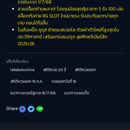
รวยในงวด 1/7/68
สายสล็อตห้ามพลาด! โปรทุนน้อยสุดคุ้ม! ฝาก 5 รับ 100 เล่น
สล็อตกับค่าย RG SLOT ใหม่มาแรง รับประกันแตกง่ายทุก
เกม ถอนได้ไม่อั้น
โมฮัมเหม็ด คูดุส ย้ายซบสเปอร์ส ด้วยค่าตัวใหม่ที่สูงสุดใน
ประวัติศาสตร์ เสริมแกร่งแนวรุก ลุยศึกพรีเมียร์ลีก
2025/26
แท็กที่เกี่ยวข้อง
lekdedonline
สถิติหวย 20 ปี
สถิติหวยออก
สถิติหวยออก 16 ก.ค.
หวยออกวันที่ 16
แนวทางหวยรัฐบาล 16/7/68
แนวทางเลขเด็ด
Share