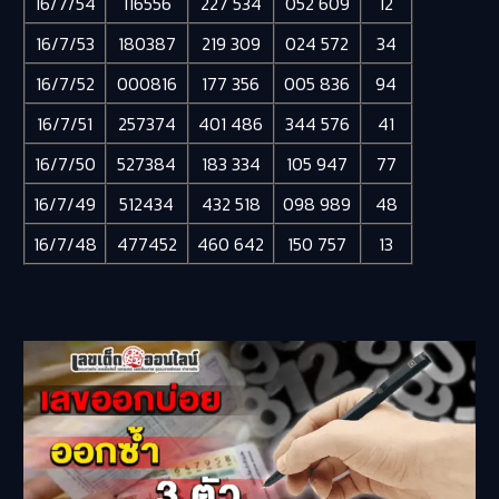
16/7/54
116556
227 534
052 609
12
16/7/53
180387
219 309
024 572
34
16/7/52
000816
177 356
005 836
94
16/7/51
257374
401
486
344
576
41
16/7/50
527384
183 334
105 947
77
16/7/49
512434
432 518
098 989
48
16/7/48
477452
460 642
150 757
13