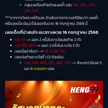
กลุ่มเลขที่ลงท้ายด้วยเลขซ้ำ เช่น
556, 066, 333,
334, 530
***จากการวิเคราะห์ตัวเลข อ้างอิงจากตารางสถิติพบว่า เลขซ้ำ
หรือเลขเบิ้ล มีแนวโน้มออกในงวด 16 กรกฎาคม 2568 นี้
เลขเด็ดที่น่าสนใจ แนวทางหวย 16 กรกฎาคม 2568
เลข 53
–> ออก 2 ครั้งในรางวัลเลขท้าย 2 ตัว
เลข 159, 584
–> ออก 2 ครั้งในรางวัล 3 ตัว
เลขเบิ้ลน่าจับตา –>
55, 11, 66, 00
เลขเด่นท้ายรางวัลที่ 1 (3 ตัวหลัง)
336, 530, 405, 725, 286, 765
–> สังเกตว่ามีเลข 5
และ 6
หวยออก
บ่อย