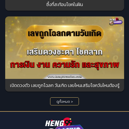
ซึ้งที่สะท้อนโชคในฝัน
เปิดดวงตัว เลขถูกโฉลก วันเกิด เลขไหนเสริมโชควันไหนต้องรู้
ดูทั้งหมด >