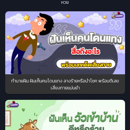
หวย
ทำนายฝัน ฝันเห็นคนโดนแทง ลางร้ายหรือนำโชค พร้อมตีเลข
เสี่ยงทายแม่นยำ