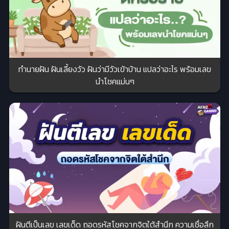
ทำนายฝัน ฝันเลี้ยงวัว ฝันว่ามีวัวเข้าบ้าน แปลว่าอะไร พร้อมเลข
นำโชคแม่นๆ
ฝันตีเป็นเลข เลขเด็ด ถอดรหัสโชคจากจิตใต้สำนึก ความเชื่อลึก