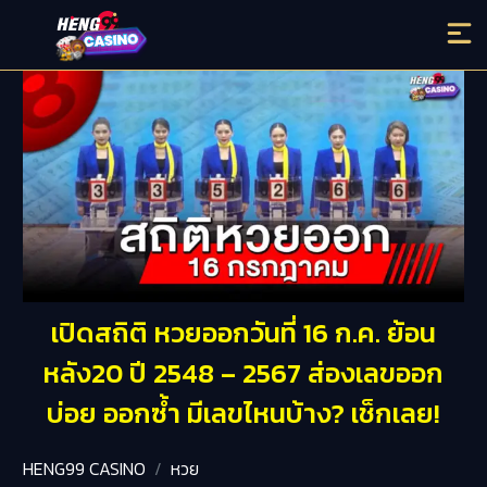
เปิดสถิติ หวยออกวันที่ 16 ก.ค. ย้อน
หลัง20 ปี 2548 – 2567 ส่องเลขออก
บ่อย ออกซ้ำ มีเลขไหนบ้าง? เช็กเลย!
HENG99 CASINO
หวย