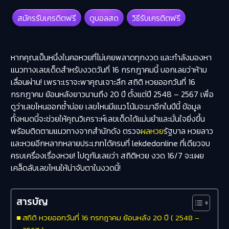
สมัครรับเครดิตฟรี
ดูบอลสด
วิธีรับเครดิตฟรี
หากคุณเป็นหนึ่งในคอหวยที่ไม่เคยพลาดทุกงวด และกำลังมองหา
แนวทางเลขเด็ดสำหรับงวดวันที่ 16 กรกฎาคมนี้ บอกเลยว่าห้าม
เลื่อนผ่าน! เพราะเราจะพาคุณเจาะลึก สถิติ หวยออกวันที่ 16
กรกฎาคม ย้อนหลังยาวนานถึง 20 ปี ตั้งแต่ปี 2548 – 2567 เพื่อ
ดูว่าเลขไหนออกซ้ำบ่อย เลขไหนมีแนวโน้มจะมาอีกในปีนี้ ข้อมูล
ทั้งหมดนี้จะช่วยให้คุณวิเคราะห์เลขเด็ดได้แม่นยำและมั่นใจยิ่งขึ้น
พร้อมติดตามแนวทางจากสำนักดัง ตรวจ
ผลหวย
รัฐบาล หวยลาว
และหวยอีกหลากหลายประเภทได้ครบที่ lekdedonline ที่เดียวจบ
ครบเครื่องเรื่องหวย! ไปดูกันเลยว่า
สถิติหวย
งวด 16/7 จะเผย
เคล็ดลับเลขไหนให้น่าจับตาในงวดนี้!
สารบัญ
สถิติ หวยออกวันที่ 16 กรกฎาคม ย้อนหลัง 20 ปี ( 2548 –