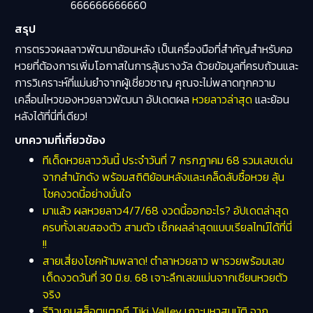
666666666660
สรุป
การตรวจผลลาวพัฒนาย้อนหลัง เป็นเครื่องมือที่สำคัญสำหรับคอ
หวยที่ต้องการเพิ่มโอกาสในการลุ้นรางวัล ด้วยข้อมูลที่ครบถ้วนและ
การวิเคราะห์ที่แม่นยำจากผู้เชี่ยวชาญ คุณจะไม่พลาดทุกความ
เคลื่อนไหวของหวยลาวพัฒนา อัปเดตผล
หวยลาวล่าสุด
และย้อน
หลังได้ที่นี่ที่เดียว!
บทความที่เกี่ยวข้อง
ทีเด็ดหวยลาววันนี้ ประจำวันที่ 7 กรกฎาคม 68 รวมเลขเด่น
จากสำนักดัง พร้อมสถิติย้อนหลังและเคล็ดลับซื้อหวย ลุ้น
โชคงวดนี้อย่างมั่นใจ
มาแล้ว ผลหวยลาว4/7/68 งวดนี้ออกอะไร? อัปเดตล่าสุด
ครบทั้งเลขสองตัว สามตัว เช็กผลล่าสุดแบบเรียลไทม์ได้ที่นี่
!!
สายเสี่ยงโชคห้ามพลาด! ตำลาหวยลาว พารวยพร้อมเลข
เด็ดงวดวันที่ 30 มิ.ย. 68 เจาะลึกเลขแม่นจากเซียนหวยตัว
จริง
รีวิวเกมสล็อตแตกดี Tiki Valley เกาะมหาสมบัติ จาก