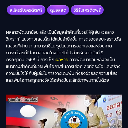
สมัครรับเครดิตฟรี
ดูบอลสด
วิธีรับเครดิตฟรี
ผลลาวพัฒนาย้อนหลัง เป็นข้อมูลสำคัญที่ช่วยให้ผู้เล่นหวยลาว
วิเคราะห์
แนวทางเลขเด็ด
ได้แม่นยำยิ่งขึ้น การตรวจสอบผลรางวัล
ในงวดที่ผ่านมา สามารถชี้แนะรูปแบบการออกเลขและช่วยคาด
การณ์เลขที่มีโอกาสออกในงวดถัดไป สำหรับงวดวันที่ 9
กรกฎาคม 2568 นี้ การเช็ก
ผลหวย
ลาวพัฒนาย้อนหลังจะเป็น
แนวทางสำคัญที่ช่วยเพิ่มโอกาสในการเลือกเลขที่ตรงใจ และสร้าง
ความมั่นใจให้กับผู้เล่นในการวางเดิมพัน ทั้งยังช่วยลดความเสี่ยง
และเพิ่มโอกาสถูกรางวัลได้อย่างมีประสิทธิภาพมากขึ้นด้วย