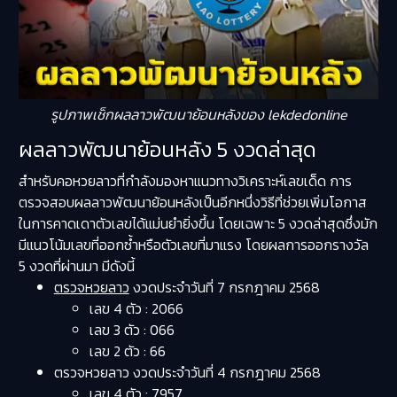
รูปภาพเช็กผลลาวพัฒนาย้อนหลังของ lekdedonline
ผลลาวพัฒนาย้อนหลัง 5 งวดล่าสุด
สำหรับคอหวยลาวที่กำลังมองหาแนวทางวิเคราะห์เลขเด็ด การ
ตรวจสอบผลลาวพัฒนาย้อนหลังเป็นอีกหนึ่งวิธีที่ช่วยเพิ่มโอกาส
ในการคาดเดาตัวเลขได้แม่นยำยิ่งขึ้น โดยเฉพาะ 5 งวดล่าสุดซึ่งมัก
มีแนวโน้มเลขที่ออกซ้ำหรือตัวเลขที่มาแรง โดยผลการออกรางวัล
5 งวดที่ผ่านมา มีดังนี้
ตรวจหวยลาว
งวดประจำวันที่ 7 กรกฎาคม 2568
เลข 4 ตัว : 2066
เลข 3 ตัว : 066
เลข 2 ตัว : 66
ตรวจหวยลาว งวดประจำวันที่ 4 กรกฎาคม 2568
เลข 4 ตัว : 7957