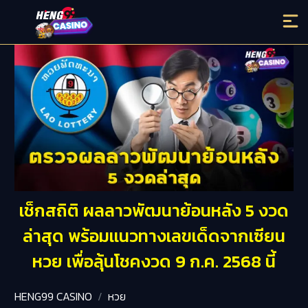
เช็กสถิติ ผลลาวพัฒนาย้อนหลัง 5 งวด
ล่าสุด พร้อมเเนวทางเลขเด็ดจากเซียน
หวย เพื่อลุ้นโชคงวด 9 ก.ค. 2568 นี้
HENG99 CASINO
หวย