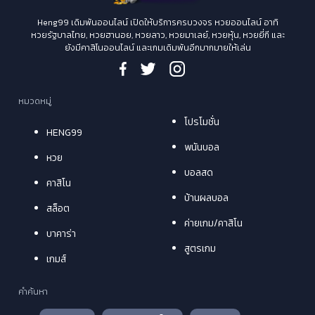
Heng99 เดิมพันออนไลน์ เปิดให้บริการครบวงจร หวยออนไลน์ อาทิ
หวยรัฐบาลไทย, หวยฮานอย, หวยลาว, หวยมาเลย์, หวยหุ้น, หวยยี่กี และ
ยังมีคาสิโนออนไลน์ และเกมเดิมพันอีกมากมายให้เล่น
หมวดหมู่
โปรโมชั่น
HENG99
พนันบอล
หวย
บอลสด
คาสิโน
บ้านผลบอล
สล็อต
ค่ายเกม/คาสิโน
บาคาร่า
สูตรเกม
เกมส์
คำค้นหา