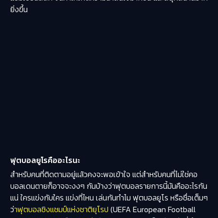
ยิ่งขึ้น
ฟุตบอลยูโรคืออะไรนะ
สำหรับคนที่ติดตามอยู่แล้วคงจะพอเข้าใจ แต่สำหรับคนที่ไม่ใช่คอ
บอลเดนตายก็อาจจะงงๆ กันบ้างว่าฟุตบอลรายการนี้มันคืออะไรกัน
แน่ ใครแข่งกับใคร แข่งที่ไหน เล่นกันทำไม ฟุตบอลยูโร หรือชื่อเต็มๆ
ว่
าฟุตบอลชิงแชมป์แห่งชาติยุโรป
(UEFA European Football