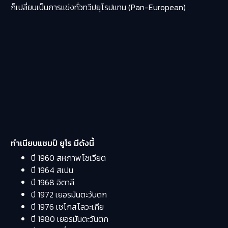
ก็เปลี่ยนเป็นการแข่งทั่วทวีปยุโรปแทน (Pan-European)
ทำเนียบแชมป์ ยูโร มีดังนี้
ปี 1960 สหภาพโซเวียต
ปี 1964 สเปน
ปี 1968 อิตาลี
ปี 1972 เยอรมันตะวันตก
ปี 1976 เชโกสโลวะเกีย
ปี 1980 เยอรมันตะวันตก