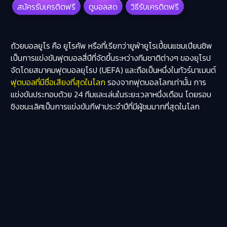
สมัครรับเครดิตฟรี
ดูบอลสด
วิธีรับเครดิตฟรี
ถ้วยบอลยูโร คือ ยูโรคัพ หรือที่เรียกว่ายูฟ่ายูโรเปี้ยนแชมเปียนชิพ
เป็นการแข่งขันฟุตบอลสี่ปีที่จัดขึ้นระหว่างทีมชาติต่างๆ ของยุโรป
จัดโดยสมาคมฟุตบอลยุโรป (UEFA) และถือเป็นหนึ่งในทัวร์นาเมนต์
ฟุตบอลที่มีชื่อเสียงที่สุดในโลก
รองจากฟุตบอลโลกเท่านั้น การ
แข่งขันประกอบด้วย 24 ทีมและเล่นในระยะเวลาหนึ่งเดือน โดยรอบ
ชิงชนะเลิศเป็นการแข่งขันกีฬาประจำปีที่มีผู้ชมมากที่สุดในโลก