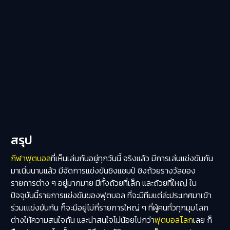
สรุป
กีฬาฟุตบอล
ที่เห็นเล่นกันอยู่ทุกวันนี้ จริงแล้ว มีการเล่นแข่งขันกัน
มาเนิ่นนานแล้ว มีจัดการแข่งขันชิงแชมป์ ชิงถ้วยรางวัลของ
รายการต่าง ๆ อยู่มากมาย มีทั้งถ้วยที่เล็ก และถ้วยที่ใหญ่ ใน
ปัจจุบันนี้รายการแข่งขันของฟุตบอล ที่จะมีทีมแต่ล่ะประเทศมาเข้า
ร่วมเแข่งขันกัน ก็จะมีอยู่ไม่กี่รายการใหญ่ ๆ ที่ผู้คนทั่วทุกมุมโลก
ต่างให้ความสนใจกัน และน่าสนใจไม่น้อยไปกว่า
ฟุตบอลโลก
เลย ก็