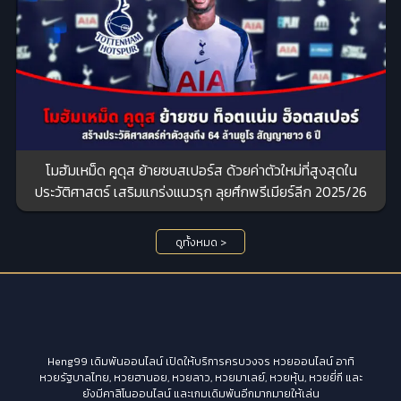
โมฮัมเหม็ด คูดุส ย้ายซบสเปอร์ส ด้วยค่าตัวใหม่ที่สูงสุดใน
ประวัติศาสตร์ เสริมแกร่งแนวรุก ลุยศึกพรีเมียร์ลีก 2025/26
ดูทั้งหมด >
Heng99 เดิมพันออนไลน์ เปิดให้บริการครบวงจร หวยออนไลน์ อาทิ
หวยรัฐบาลไทย, หวยฮานอย, หวยลาว, หวยมาเลย์, หวยหุ้น, หวยยี่กี และ
ยังมีคาสิโนออนไลน์ และเกมเดิมพันอีกมากมายให้เล่น