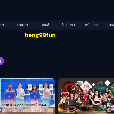
็อต
บาคาร่า
เกมส์
โปรโมชั่น
พนันบอล
บอ
heng99fun
รี