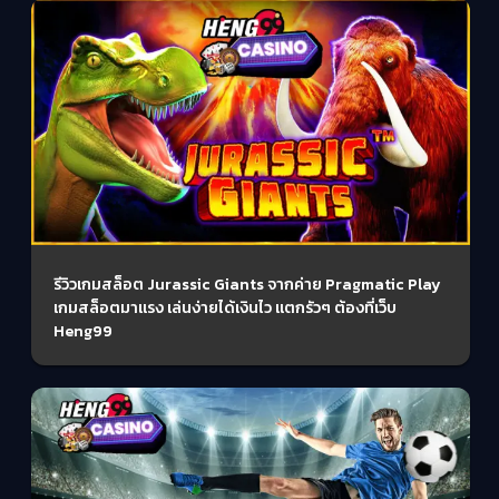
รีวิวเกมสล็อต Jurassic Giants จากค่าย Pragmatic Play
เกมสล็อตมาแรง เล่นง่ายได้เงินไว แตกรัวๆ ต้องที่เว็บ
Heng99