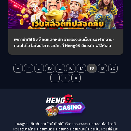
เพกาซัส168 สล็อตแตกหนัก จ่ายจริงเล่นเว็บตรง ฝากง่าย-
ถอนได้ไว ใส่ใจบริการ สมัครที่ Heng99 มีเครดิตฟรีให้เล่น
«
«
...
10
...
16
17
18
19
20
...
»
»
Heng99 เดิมพันออนไลน์ เปิดให้บริการครบวงจร หวยออนไลน์ อาทิ
หวยรัฐบาลไทย, หวยฮานอย, หวยลาว, หวยมาเลย์, หวยหุ้น, หวยยี่กี และ