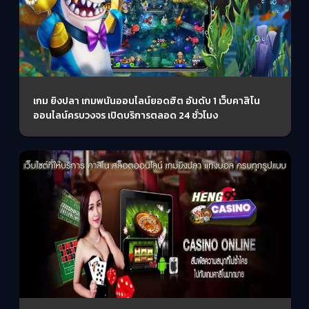
เกม ยิงปลา เกมพนันออนไลน์ยอดฮิต อันดับ 1 เว็บคาสิโน
ออนไลน์ครบวงจร เปิดบริการตลอด 24 ชั่วโมง