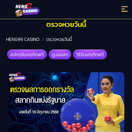
ตรวจหวยวันนี้
HENG99 CASINO
ตรวจหวยวันนี้
สมัครรับเครดิตฟรี
ดูบอลสด
วิธีรับเครดิตฟรี