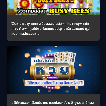
รีวิวเกม Busy Bees สล็อตออนไลน์จากค่าย Pragmatic
Play ที่จะพาคุณไปพบกันเกมเพลย์สุดน่ารัก และแนะนำรูป
แบบการเล่นของเกม
สถิติหวยออกเดือนมีนาคม หวยย้อนหลัง 5 ปี ทุกงวด เช็คผล