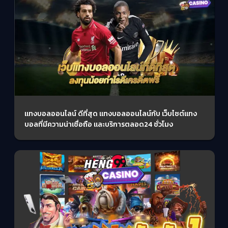
แทงบอลออนไลน์ ดีที่สุด แทงบอลออนไลน์กับ เว็บไซต์แทง
บอลที่มีความน่าเชื่อถือ และบริการตลอด24 ชั่วโมง