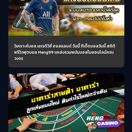
วิเคราะห์บอล เอเรดิวิซี่ ฮอลแลนด์ วันนี้ ทีเด็ดบอลวันนี้ สถิติ
พรีวิวฟุตบอล Heng99 แหล่งรวมพนันบอลโนออนไลน์ครบ
วงจร