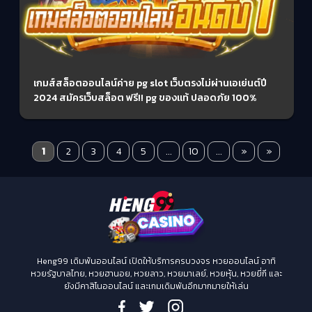
เกมส์สล็อตออนไลน์ค่าย pg slot เว็บตรงไม่ผ่านเอเย่นต์ปี
2024 สมัครเว็บสล็อต ฟรี!! pg ของแท้ ปลอดภัย 100%
1
2
3
4
5
...
10
...
»
»
Heng99 เดิมพันออนไลน์ เปิดให้บริการครบวงจร หวยออนไลน์ อาทิ
หวยรัฐบาลไทย, หวยฮานอย, หวยลาว, หวยมาเลย์, หวยหุ้น, หวยยี่กี และ
ยังมีคาสิโนออนไลน์ และเกมเดิมพันอีกมากมายให้เล่น