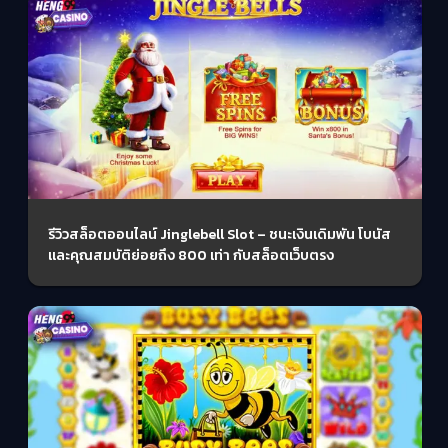
รีวิวสล็อตออนไลน์ Jinglebell Slot – ชนะเงินเดิมพัน โบนัส
และคุณสมบัติย่อยถึง 800 เท่า กับสล็อตเว็บตรง