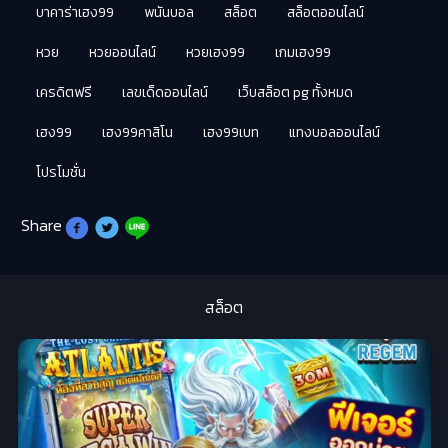
บาคาร่าเฮง99
พนันบอล
สล็อต
สล็อตออนไลน์
หวย
หวยออนไลน์
หวยเฮง99
เกมเฮง99
เครดิตฟรี
เลขเด็ดออนไลน์
เว็บสล็อต pg ทั้งหมด
เฮง99
เฮง99คาสิโน
เฮง99เบท
แทงบอลออนไลน์
โปรโมชั่น
Share
สล็อต