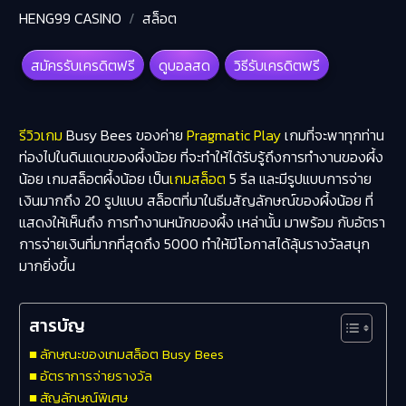
HENG99 CASINO
สล็อต
สมัครรับเครดิตฟรี
ดูบอลสด
วิธีรับเครดิตฟรี
รีวิวเกม
Busy Bees ของค่าย
Pragmatic Play
เกมที่จะพาทุกท่าน
ท่องไปในดินแดนของผึ้งน้อย ที่จะทำให้ได้รับรู้ถึงการทำงานของผึ้ง
น้อย เกมสล็อตผึ้งน้อย เป็น
เกมสล็อต
5 รีล และมีรูปแบบการจ่าย
เงินมากถึง 20 รูปแบบ สล็อตที่มาในธีมสัญลักษณ์ของผึ้งน้อย ที่
แสดงให้เห็นถึง การทำงานหนักของผึ้ง เหล่านั้น มาพร้อม กับอัตรา
การจ่ายเงินที่มากที่สุดถึง 5000 ทำให้มีโอกาสได้ลุ้นรางวัลสนุก
มากยิ่งขึ้น
สารบัญ
ลักษณะของเกมสล็อต Busy Bees
อัตราการจ่ายรางวัล
สัญลักษณ์พิเศษ