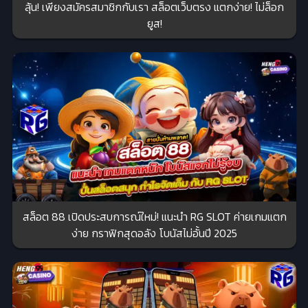
ลุ้น! เพียงสมัครสมาชิกกับเรา สล็อตเว็บตรง แตกง่าย! ไม่ล็อก
ยูส!
สล็อต 88 เปิดประสบการณ์ใหม่! แนะนำ RG SLOT ค่ายเกมแตก
ง่าย กราฟิกสุดอลัง โบนัสไม่อั้นปี 2025