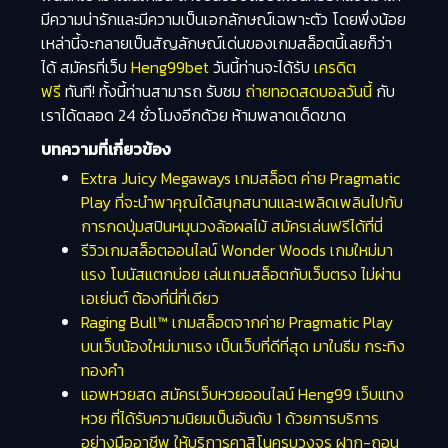
มีความน่ารักและมีความเป็นเอกลักษณ์เฉพาะตัว โดยพึ่งน้อย
เหล่านี้จะกลายเป็นสัญลักษณ์เด่นของเกมสล็อตนี้เลยก็ว่า
ได้ สมัครที่เว็บ
Heng99bet
วันนี้ท่านจะได้รับ
เครดิต
ฟรี
ทันที! ทั้งนี้ท่านสามารถ รับชม
ถ่ายทอดสดบอลวันนี้
กับ
เราได้ตลอด 24 ชั่วโมงอีกด้วย ห้ามพลาดเด็ดขาด
บทความที่เกี่ยวข้อง
Extra Juicy Megaways เกมสล็อต ค่าย Pragmatic
Play ที่จะนำพาคุณได้สนุกสนานและเพลิดเพลินไปกับ
การกดปุ่มสปินหมุนวงล้อผลไม้ สมัครเล่นฟรีได้ที่นี่
รีวิวเกมสล็อตออนไลน์ Wonder Woods เกมใหม่มา
แรง โบนัสแตกบ่อย เล่นเกมสล็อตกับเว็บตรง ไม่ผ่าน
เอเย่นต์ ต้องที่นี่ที่เดียว
Raging Bull™ เกมสล็อตจากค่าย Pragmatic Play
บนเว็บน้องใหม่มาแรง เป็นเว็บที่ดีที่สุด มาในธีม กระทิง
ทองคำ
แอพหวยสด สมัครเว็บหวยออนไลน์ Heng99 เว็บแทง
หวย ที่ได้รับความนิยมเป็นอันดับ 1 ด้วยการบริการ
อย่างมืออาชีพ ให้บริการคาสิโนครบวงจร ฝาก-ถอน