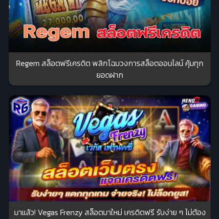
Regem สล็อตฟรีเครดิต พลิกโฉมวงการสล็อตออนไลน์ คุ้มทุก
ยอดฝาก
มาแล้ว! Vegas Frenzy สล็อตมาใหม่ เครดิตฟรี รับง่าย ๆ ไม่ต้อง