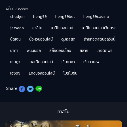
แท็กที่เกี่ยวข้อง
chudjen
heng99
heng99bet
heng99casino
jetsada
คาสิโน
คาสิโนออนไลน์
คาสิโนออนไลน์เว็บตรง
ชัดเจน
ซื้อหวยออนไลน์
ดูบอลสด
ถ่ายทอดสดบอลวันนี้
นาคา
พนันบอล
สล็อตออนไลน์
สลาก
เครดิตฟรี
เจษฎา
เลขเด็ดออนไลน์
เว็บนาคา
เว็บหวย24
เฮง99
แทงบอลออนไลน์
โปรโมชั่น
Share
คาสิโน