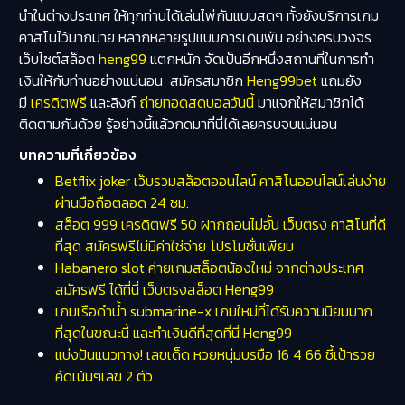
นำในต่างประเทศ ให้ทุกท่านได้เล่นไพ่กันแบบสดๆ ทั้งยังบริการเกม
คาสิโนไว้มากมาย หลากหลายรูปแบบการเดิมพัน อย่างครบวงจร
เว็บไซต์สล็อต
heng99
แตกหนัก จัดเป็นอีกหนึ่งสถานที่ในการทำ
เงินให้กับท่านอย่างแน่นอน สมัครสมาชิก
Heng99bet
แถมยัง
มี
เครดิตฟรี
และลิงก์
ถ่ายทอดสดบอลวันนี้
มาแจกให้สมาชิกได้
ติดตามกันด้วย รู้อย่างนี้แล้วกดมาที่นี่ได้เลยครบจบแน่นอน
บทความที่เกี่ยวข้อง
Betflix joker เว็บรวมสล็อตออนไลน์ คาสิโนออนไลน์เล่นง่าย
ผ่านมือถือตลอด 24 ชม.
สล็อต 999 เครดิตฟรี 50 ฝากถอนไม่อั้น เว็บตรง คาสิโนที่ดี
ที่สุด สมัครฟรีไม่มีค่าใช่จ่าย โปรโมชั่นเพียบ
Habanero slot ค่ายเกมสล็อตน้องใหม่ จากต่างประเทศ
สมัครฟรี ได้ที่นี่ เว็บตรงสล็อต Heng99
เกมเรือดำน้ำ submarine-x เกมใหม่ที่ได้รับความนิยมมาก
ที่สุดในขณะนี้ และทำเงินดีที่สุดที่นี่ Heng99
แบ่งปันแนวทาง! เลขเด็ด หวยหนุ่มบรบือ 16 4 66 ชี้เป้ารวย
คัดเน้นๆเลข 2 ตัว