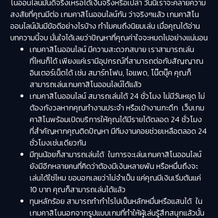
โนออนไลน์มันดีจริงเหรอได้เงินจริงหรือเปล่า วันนี้เราจะคลายความ
สงสัยที่คุณมีต่อ เกมคาสิโนออนไลน์กัน ว่าจริงๆแล้ว เกมคาสิโน
ออนไลน์มันมีข้อดีอย่างไรบ้าง ทำไมคนถึงนิยมเล่น เมื่อคุณได้อ่าน
บทความนี้จบ มั่นใจได้เลยว่าปัญหาที่คุณค่าใจจะหมดไปอย่างแน่นอน
เกมคาสิโนออนไลน์ มีความสะดวกสบาย เราสามารถเล่น
ที่ไหนก็ได้ เพียงแค่เรามีอุปกรณ์ที่สามารถต่อกับสัญญาณ
อินเตอร์เน็ตได้ เช่น สมาร์ทโฟน, ไอแพด, โน๊ตบุ๊ค คุณก็
สามารถเล่นเกมคาสิโนออนไลน์ได้แล้ว
เกมคาสิโนออนไลน์ สมารถเล่นได้ 24 ชั่วโมง ไม่มีวันหยุด ไม่
ต้องกังวลหากคุณทำงานประจำ หรือเข้างานกะดึก เว็บเกม
คาสิโนพร้อมเปิดบริการให้คุณได้มีรายได้ตลอด 24 ชั่วโมง
ที่สำคัญหากคุณติดปัญหา มีทีมงานคอยช่วยเหลือตลอด 24
ชั่วโมงเช่นเดียวกัน
มีทุนน้อยก็สามารถเล่นได้ ในการจะเล่นเกมคาสิโนออนไลน์
ยังมีอีกหลายคนที่คิดว่าต้องมีเงินหลายพัน หรือหมื่นถึงจะ
เล่นได้ใช่ไหม ขอบอกเลยว่าไม่จำเป็น แค่คุณมีเงินเริ่มต้นแค่
10 บาท คุณก็สามารถเล่นได้แล้ว
ทุนหลักร้อย สามารถทำกำไรไปเป็นหลักหมื่นหรือแสนได้ ใน
เกมคาสิโนนอกจากรูปแบบเกมที่ทำให้ผู้เล่นรู้สึกสนุกแล้วนั้น