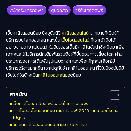
สมัครรับเครดิตฟรี
ดูบอลสด
วิธีรับเครดิตฟรี
เว็บคาสิโนยอดนิยม ปัจจุบันนี้มี
คาสิโนออนไลน์
มากมายที่เปิดให้
บริการบนโลกออนไลน์ และเป็น
เว็บไซต์ออนไลน์
ที่เราเข้าถึงได้
อย่างง่ายดาย แน่นอนว่าในอินเตอร์เน็ตมีคาสิโนชั้นนำซึ่งเปิดมาเพื่อ
เอาใจและให้บริการนักเดิมพันรวมถึงผู้ที่ชื่นชอบการเสี่ยงโชค ผ่าน
ประเภทของการเดิมพันรูปแบบต่างๆ และเพื่อให้ทุกคนเลือกใช้
บริการได้ง่ายมากขึ้น เราไปดูกันว่า คาสิโนออนไลน์ ที่มีในปัจจุบันนี้มี
เว็บไซต์ใดบ้างเป็น
คาสิโนออนไลน์
ยอดนิยม
สารบัญ
เว็บคาสิโนยอดนิยม พนันออนไลน์ครบวงจร
คาสิโนออนไลน์ยอดนิยม เล่นแล้วเฮง!! 2023 จะมีเกมอะไรบ้าง
ไปดูกัน
วิธีเล่นคาสิโนออนไลน์ยอดนิยม ให้ได้กำไรดี