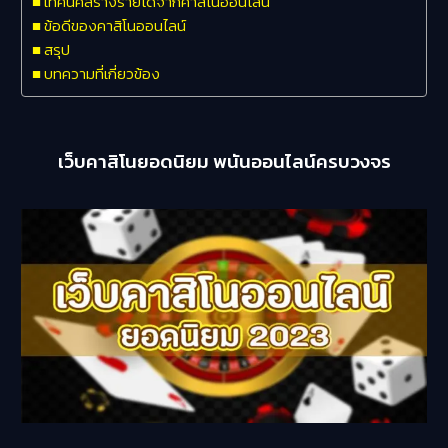
เทคนิคสร้างรายได้จากคาสิโนออนไลน์
ข้อดีของคาสิโนออนไลน์
สรุป
บทความที่เกี่ยวข้อง
เว็บคาสิโนยอดนิยม พนันออนไลน์ครบวงจร