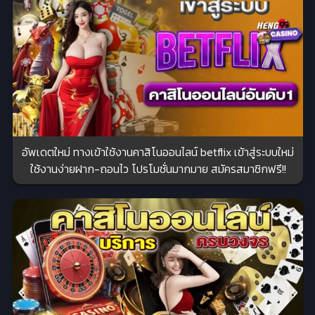
อัพเดตใหม่ ทางเข้าใช้งานคาสิโนออนไลน์ betflix เข้าสู่ระบบใหม่
ใช้งานง่ายฝาก-ถอนไว โปรโมชั่นมากมาย สมัครสมาชิกฟรี!!