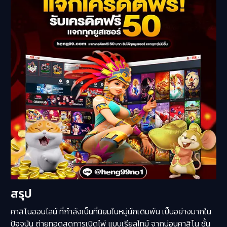
สรุป
คาสิโนออนไลน์ ที่กำลังเป็นที่นิยมในหมู่นักเดิมพัน เป็นอย่างมากใน
ปัจจุบัน ถ่ายทอดสดการเปิดไพ่ แบบเรียลไทม์ จากบ่อนคาสิโน ชั้น