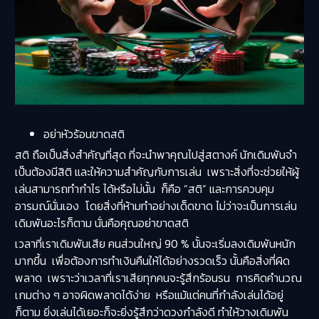
อย่าหัวร้อนขาดสติ
สติ ถือเป็นสิ่งสำคัญที่สุด ที่จะนำพาคุณไปสู่สตางค์ นักเดิมพันจำ
เป็นต้องมีสิติ และให้ความสำคัญกับการเล่น เพราะสิ่งที่จะช่วยให้ผู้
เล่นสามารถทำกำไร ได้หรือไม่นั้น ก็คือ ”สติ” และการควบคุม
อารมณ์นั่นเอง โดยสิ่งที่ห้ามทำอย่างเด็ดขาด ไม่ว่าจะเป็นการเล่น
เดิมพันอะไรก็ตาม นั่นคือคุณอย่าขาดสติ
เวลาที่เราเดิมพันเสีย คนส่วนใหญ่ 90 % นั้นจะเริ่มลงเดิมพันหนัก
มากขึ้น เพื่อต้องการทำเงินคืนให้ได้อย่างรวดเร็ว นั้นคือสิ่งที่ผิด
พลาด เพราะว่าเวลาที่เราเสียทุกคนจะรู้สึกร้อนรน การคิดคำนวณ
เกมต่าง ๆ อาจผิดพลาดได้ง่าย หรือแม้แต่คนที่กำลังเล่นได้อยู่
ก็ตาม ยิ่งเล่นได้เยอะก็จะยิ่งรู้สึกว่าดวงกำลังดี ทำให้วางเดิมพัน