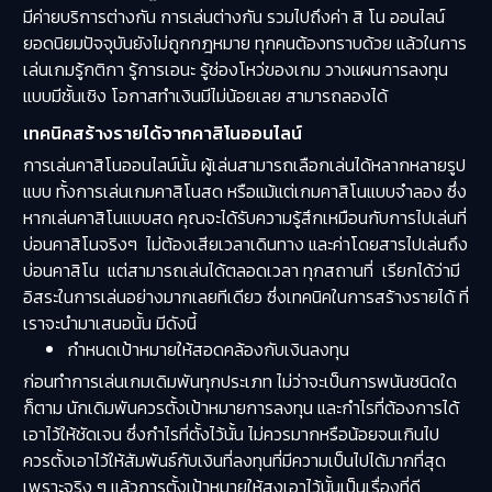
มีค่ายบริการต่างกัน การเล่นต่างกัน รวมไปถึงค่า สิ โน ออนไลน์
ยอดนิยมปัจจุบันยังไม่ถูกกฎหมาย ทุกคนต้องทราบด้วย แล้วในการ
เล่นเกมรู้กติกา รู้การเอนะ รู้ช่องโหว่ของเกม วางแผนการลงทุน
แบบมีชั้นเชิง โอกาสทำเงินมีไม่น้อยเลย สามารถลองได้
เทคนิคสร้างรายได้จากคาสิโนออนไลน์
การเล่นคาสิโนออนไลน์นั้น ผู้เล่นสามารถเลือกเล่นได้หลากหลายรูป
แบบ ทั้งการเล่นเกมคาสิโนสด หรือแม้แต่เกมคาสิโนแบบจำลอง ซึ่ง
หากเล่นคาสิโนแบบสด คุณจะได้รับความรู้สึกเหมือนกับการไปเล่นที่
บ่อนคาสิโนจริงๆ ไม่ต้องเสียเวลาเดินทาง และค่าโดยสารไปเล่นถึง
บ่อนคาสิโน แต่สามารถเล่นได้ตลอดเวลา ทุกสถานที่ เรียกได้ว่ามี
อิสระในการเล่นอย่างมากเลยทีเดียว ซึ่งเทคนิคในการสร้างรายได้ ที่
เราจะนำมาเสนอนั้น มีดังนี้
กำหนดเป้าหมายให้สอดคล้องกับเงินลงทุน
ก่อนทำการเล่นเกมเดิมพันทุกประเภท ไม่ว่าจะเป็นการพนันชนิดใด
ก็ตาม นักเดิมพันควรตั้งเป้าหมายการลงทุน และกำไรที่ต้องการได้
เอาไว้ให้ชัดเจน ซึ่งกำไรที่ตั้งไว้นั้น ไม่ควรมากหรือน้อยจนเกินไป
ควรตั้งเอาไว้ให้สัมพันธ์กับเงินที่ลงทุนที่มีความเป็นไปได้มากที่สุด
เพราะจริง ๆ แล้วการตั้งเป้าหมายให้สูงเอาไว้นั้นเป็นเรื่องที่ดี