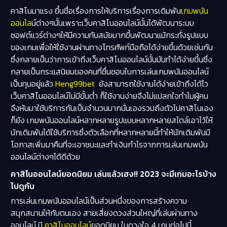
คาสิโนมาแรง ขึ้นชื่อเรื่องการให้บริการเรื่องการเดิมพัน
เกมพนัน
ออนไล
น์ต่างๆนั้นเพราะเว็บคาสิโนออนไลน์นั้นได้พัฒนาระบบ
ซอฟต์แวร์ต่างๆให้มีความทันสมัยมากขึ้นพัฒนาแม้กระทั่งรูปแบบ
ของเกมเพื่อให้ใช้งานผ่านทางโทรศัพท์มือถือได้ง่ายขึ้นด้วยเช่นกัน
ซึ่งกลายเป็นว่าการเข้าถึงเว็บคาสิโนออนไลน์นั้นมันทำได้ง่ายขึ้นซึ่ง
กลายเป็นกระแสนิยมของคนที่ชื่นชอบในการเล่นเกมพนันออนไลน์
เป็นทุนอยู่แล้ว
Heng99bet
ยังสามารถใช้งานได้ง่ายเข้าถึงได้ไว
เว็บคาสิโนออนไลน์ไม่มีขั้นต่ำ ก็ใช้งานง่ายจึงไม่แปลกใจทำไมผู้คน
จึงหันมาใช้บริการกันเป็นจำนวนมากนั่นเองรวมถึงตัวไปคาสิโนเอง
ก็ยัง เกมพนันออนไลน์หลากหลายรูปแบบหลากหลายสไตล์เอาไว้ให้
นักเดิมพันได้ใช้บริการซึ่งตัวเลือกที่หลากหลายนี้ทำให้นักเดิมพันมี
โอกาสเพิ่มมาคืนที่จะเอาชนะและทำเงินกำไรจากการเล่นเกมพนัน
ออนไลน์ต่างๆได้ดีด้วย
คาสิโนออนไลน์ยอดนิยม เล่นแล้วเฮง!! 2023 จะมีเกมอะไรบ้าง
ไปดูกัน
การเล่นเกมพนันออนไลน์เป็นส่วนหนึ่งของการสร้างความ
สนุกสนานให้กับตนเอง สายเสี่ยงดวงส่วนใหญ่ที่เล่นผ่านทาง
ออนไลน์ มี
คาสิโนออนไลน์
ยอดนิยม ในดวงใจ 4 เกมต่อไปนี้