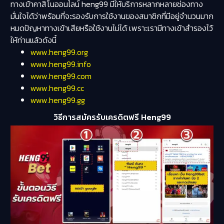
ทางเข้าคาสิโนออนไลน์ heng99 มีให้บริการหลากหลายช่องทาง
มั่นใจได้ว่าพร้อมที่จะรองรับการใช้งานของสมาชิกที่มีอยู่จำนวนมาก
หมดปัญหาทางเข้าเสียหรือใช้งานไม่ได้ เพราะเรามีทางเข้าสำรองไว้
ให้ท่านแล้วดังนี้
www.heng99.org
www.heng99.info
www.heng99.com
www.heng99.cc
www.heng99.gg
วิธีการสมัครรับเครดิตฟรี Heng99