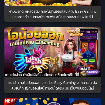
ห้ามพลาด! แหล่งรวมเกมพื้นบ้านออนไลน์ ค่าย Eazy Gaming
ช่องทางทำเงินของนักเดิมพัน สมัครทดลองเล่น ฟรี!! ที่นี่
แนะนำ เกมโอน้อยออก จากค่าย Eazy Gaming จากเกมละเล่น
สมัยเด็ก สู่เกมออนไลน์ ทำเงินได้จริง บน เว็บพนันออนไลน์