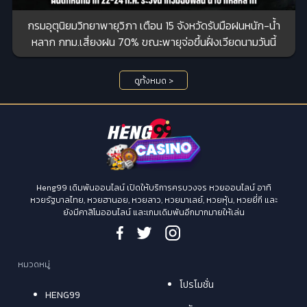
กรมอุตุนิยมวิทยาพายุวิภา เตือน 15 จังหวัดรับมือฝนหนัก-น้ำ
หลาก กทม.เสี่ยงฝน 70% ขณะพายุจ่อขึ้นฝั่งเวียดนามวันนี้
ดูทั้งหมด >
Heng99 เดิมพันออนไลน์ เปิดให้บริการครบวงจร หวยออนไลน์ อาทิ
หวยรัฐบาลไทย, หวยฮานอย, หวยลาว, หวยมาเลย์, หวยหุ้น, หวยยี่กี และ
ยังมีคาสิโนออนไลน์ และเกมเดิมพันอีกมากมายให้เล่น
หมวดหมู่
โปรโมชั่น
HENG99