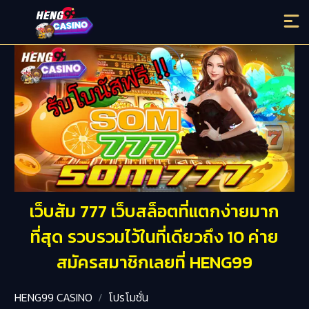
เว็บส้ม 777 เว็บสล็อตที่แตกง่ายมาก
ที่สุด รวบรวมไว้ในที่เดียวถึง 10 ค่าย
สมัครสมาชิกเลยที่ HENG99
HENG99 CASINO
โปรโมชั่น