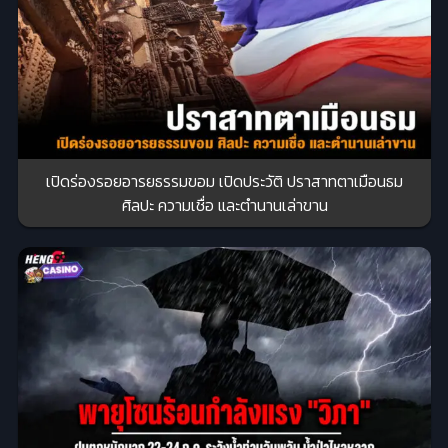
เปิดร่องรอยอารยธรรมขอม เปิดประวัติ ปราสาทตาเมือนธม
ศิลปะ ความเชื่อ และตำนานเล่าขาน