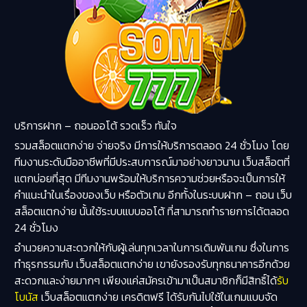
บริการฝาก – ถอนออโต้ รวดเร็ว ทันใจ
รวมสล็อตแตกง่าย จ่ายจริง มีการให้บริการตลอด 24 ชั่วโมง โดย
ทีมงานระดับมืออาชีพที่มีประสบการณ์มาอย่างยาวนาน เว็บสล็อตที่
แตกบ่อยที่สุด มีทีมงานพร้อมให้บริการความช่วยหรือจะเป็นการให้
คำแนะนำในเรื่องของเว็บ หรือตัวเกม อีกทั้งในระบบฝาก – ถอน เว็บ
สล็อตแตกง่าย นั้นใช้ระบบแบบออโต้ ที่สามารถทำรายการได้ตลอด
24 ชั่วโมง
อำนวยความสะดวกให้กับผู้เล่นทุกเวลาในการเดิมพันเกม ซึ่งในการ
ทำธุรกรรมกับ เว็บสล็อตแตกง่าย เขายังรองรับทุกธนาคารอีกด้วย
สะดวกและง่ายมากๆ เพียงแค่สมัครเข้ามาเป็นสมาชิกก็มีสิทธิ์ได้
รับ
โบนัส
เว็บสล็อตแตกง่าย เครดิตฟรี ได้รับกันไปใช้ในเกมแบบจัด