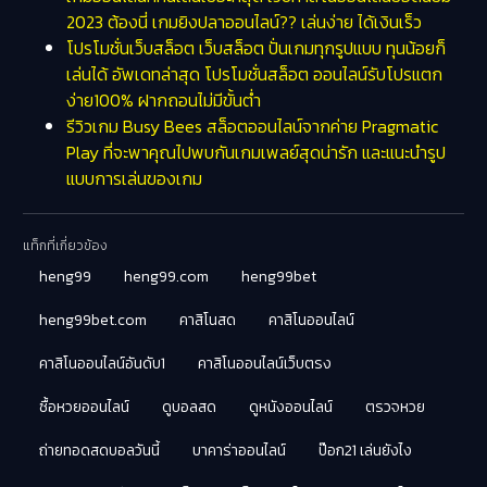
2023 ต้องนี่ เกมยิงปลาออนไลน์?? เล่นง่าย ได้เงินเร็ว
โปรโมชั่นเว็บสล็อต เว็บสล็อต ปั่นเกมทุกรูปแบบ ทุนน้อยก็
เล่นได้ อัพเดทล่าสุด โปรโมชั่นสล็อต ออนไลน์รับโปรแตก
ง่าย100% ฝากถอนไม่มีขั้นต่ำ
รีวิวเกม Busy Bees สล็อตออนไลน์จากค่าย Pragmatic
Play ที่จะพาคุณไปพบกันเกมเพลย์สุดน่ารัก และแนะนำรูป
แบบการเล่นของเกม
แท็กที่เกี่ยวข้อง
heng99
heng99.com
heng99bet
heng99bet.com
คาสิโนสด
คาสิโนออนไลน์
คาสิโนออนไลน์อันดับ1
คาสิโนออนไลน์เว็บตรง
ซื้อหวยออนไลน์
ดูบอลสด
ดูหนังออนไลน์
ตรวจหวย
ถ่ายทอดสดบอลวันนี้
บาคาร่าออนไลน์
ป๊อก21 เล่นยังไง