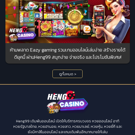
ห้ามพลาด Eazy gaming รวมเกมออนไลน์เล่นง่าย สร้างรายได้
ดียุคนี้ ผ่านHeng99 สนุกง่าย จ่ายจริง และโปรโมชันพิเศษ!
ดูทั้งหมด >
Heng99 เดิมพันออนไลน์ เปิดให้บริการครบวงจร หวยออนไลน์ อาทิ
หวยรัฐบาลไทย, หวยฮานอย, หวยลาว, หวยมาเลย์, หวยหุ้น, หวยยี่กี และ
ยังมีคาสิโนออนไลน์ และเกมเดิมพันอีกมากมายให้เล่น