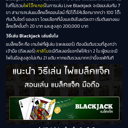
ใบที่ไม่รวม
ไพ่โจ๊กเกอร์
ในการเล่น Live Blackjack จะนิยมเล่นกัน 7
ขา สามารถเล่นแบล็คแจ็คออนไลน์ ที่มีโต๊ะให้เลือกมากกว่า 100 โต๊ะ
กับเว็บไซต์ ของเรา โดยเลือกที่นั่งและชิปในแต่ละตา เริ่มต้นแทงแบ
ล็คแจ็คขั้นต่ำ 20 บาท และสูงสุด 200,000 บาท
วิธีเล่น Blackjack เล่นยังไง
แบล็คแจ็ค คือ เกมไพ่ที่ผู้เล่น (เพลเยอร์) ต้องมีแต้มรวมที่สูงกว่า
เจ้ามือ (ดีลเลอร์)
คาสิโน
จะมีดีลเลอร์แจกไพ่ให้เรา 2 ใบ ผู้ชนะจะมี
ไพ่ในมือสูงสุดไม่เกิน 21 แต้ม หากแต้มรวมมากกว่านี้จะแพ้ทันที