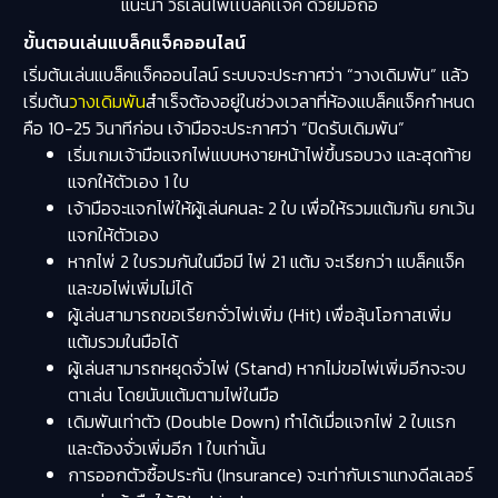
แนะนำ วิธีเล่นไพ่เเบล็คเเจ็ค ด้วยมือถือ
ขั้นตอนเล่นแบล็คแจ็คออนไลน์
เริ่มต้นเล่นแบล็คแจ็คออนไลน์ ระบบจะประกาศว่า “วางเดิมพัน” แล้ว
เริ่มต้น
วางเดิมพัน
สำเร็จต้องอยู่ในช่วงเวลาที่ห้องแบล็คแจ็คกำหนด
คือ 10-25 วินาทีก่อน เจ้ามือจะประกาศว่า “ปิดรับเดิมพัน”
เริ่มเกมเจ้ามือแจกไพ่แบบหงายหน้าไพ่ขึ้นรอบวง และสุดท้าย
แจกให้ตัวเอง 1 ใบ
เจ้ามือจะแจกไพ่ให้ผู้เล่นคนละ 2 ใบ เพื่อให้รวมแต้มกัน ยกเว้น
แจกให้ตัวเอง
หากไพ่ 2 ใบรวมกันในมือมี ไพ่ 21 แต้ม จะเรียกว่า แบล็คแจ็ค
และขอไพ่เพิ่มไม่ได้
ผู้เล่นสามารถขอเรียกจั่วไพ่เพิ่ม (Hit) เพื่อลุ้นโอกาสเพิ่ม
แต้มรวมในมือได้
ผู้เล่นสามารถหยุดจั่วไพ่ (Stand) หากไม่ขอไพ่เพิ่มอีกจะจบ
ตาเล่น โดยนับแต้มตามไพ่ในมือ
เดิมพันเท่าตัว (Double Down) ทำได้เมื่อแจกไพ่ 2 ใบแรก
และต้องจั่วเพิ่มอีก 1 ใบเท่านั้น
การออกตัวซื้อประกัน (Insurance) จะเท่ากับเราแทงดีลเลอร์