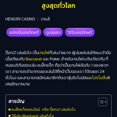
สูงสุดทั่วโลก
HENG99 CASINO
เกมส์
สมัครรับเครดิตฟรี
ดูบอลสด
วิธีรับเครดิตฟรี
ป๊อก21 เล่นยังไง เป็น
เกมไพ่
ที่เล่นง่ายมาก ผู้เล่นแค่เล่นให้ชนะเจ้ามือ
เมื่อเทียบกับ
Baccarat
และ Poker สำหรับเกมไพ่ระดับเดียวกัน ที่
คนอเมริกันชอบเล่น แบล็กแจ็ก ถือว่าเป็นเกมไพ่อันดับ 1 ของพวก
เขา สามารถเข้ามาทดลองเล่นได้ที่หน้าเว็บของเรา ได้ตลอด 24
ชั่วโมง และสามารถสมัครสมาชิกกับเราลุ้นรับโบนัสและ
โปรโมชั่น
พิ
เศษอีกมากมาย
สารบัญ
แบล็คแจ็คออนไลน์ หรือ ป๊อก21 เล่นยังไง
วิธีเล่น Blackjack เล่นยังไง