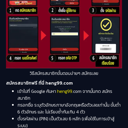
วิธีสมัครสมาชิกขั้นตอนง่ายๆ สมัครเลย
สมัครสมาชิกฟรี ที่นี่ heng99.com
เข้าไปที่ Google ค้นหา
heng99
.com จากนั้นกด สมัคร
สมาชิก
กรอกชื่อ ระบุตัวอักษรภาษาอังกฤษหรือตัวเลขเท่านั้น ขั้นต่ำ
6 ตัวอักษร และ ไม่เรียงซ้ำกันเกิน 4 ตัว
ตั้งรหัสผ่าน (PIN) เป็นตัวเลข 6 หลัก (เพื่อใช้ในการเข้าสู่
ระบบ)