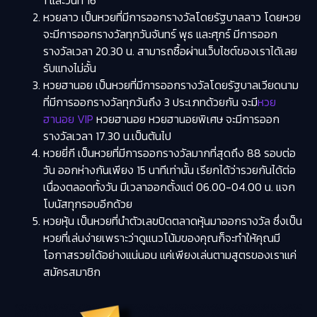
1 และวันที่ 16
หวยลาว เป็นหวยที่มีการออกรางวัลโดยรัฐบาลลาว โดยหวย
จะมีการออกรางวัลทุกวันจันทร์ พุธ และศุกร์ มีการออก
รางวัลเวลา 20.30 น. สามารถซื้อผ่านเว็บไซต์ของเราได้เลย
รับแทงไม่อั้น
หวยฮานอย เป็นหวยที่มีการออกรางวัลโดยรัฐบาลเวียดนาม
ที่มีการออกรางวัลทุกวันถึง 3 ประเภทด้วยกัน จะมี
หวย
ฮานอย VIP
หวยฮานอย หวยฮานอยพิเศษ จะมีการออก
รางวัลเวลา 17.30 น.เป็นต้นไป
หวยยี่กี เป็นหวยที่มีการออกรางวัลมากที่สุดถึง 88 รอบต่อ
วัน ออกห่างกันเพียง 15 นาทีเท่านั้น เรียกได้ว่ารวยกันได้ต่อ
เนื่องตลอดทั้งวัน มีเวลาออกตั้งแต่ 06.00-04.00 น. แจก
โบนัสทุกรอบอีกด้วย
หวยหุ้น เป็นหวยที่นำตัวเลขปิดตลาดหุ้นมาออกรางวัล ซึ่งเป็น
หวยที่เล่นง่ายเพราะว่าดูแนวโน้มของคุณก็จะทำให้คุณมี
โอกาสรวยได้อย่างแน่นอน แค่เพียงเล่นตามสูตรของเราแค่
สมัครสมาชิก