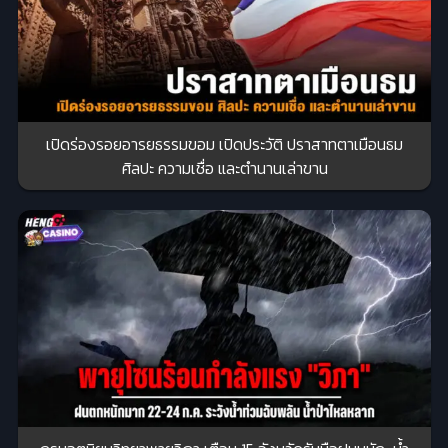
เปิดร่องรอยอารยธรรมขอม เปิดประวัติ ปราสาทตาเมือนธม
ศิลปะ ความเชื่อ และตำนานเล่าขาน