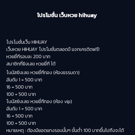
โปรโมชั่น เว็บหวย hihuay
โปรโมชั่นเว็บ HIHUAY
เว็บหวย HIHUAY โปรโมชั่นตลอดปี แจกเครดิตฟรี!
หวยยี่กีรอบละ 200 บาท
สมาชิกที่ยิงเลข หวยยี่กี ได้
โบนัสยิงเลข หวยยี่กีทอง (ห้องธรรมดา)
อันดับ 1 = 500 บาท
16 = 500 บาท
100 = 500 บาท
โบนัสยิงเลข หวยยี่กีทอง (ห้อง vip)
อันดับ 1 = 500 บาท
16 = 500 บาท
100 = 500 บาท
หมายเหตุ : ต้องมียอดแทงรอบนั้นๆ ขั้นต่ำ 100 บาทขึ้นไปถึงจะได้