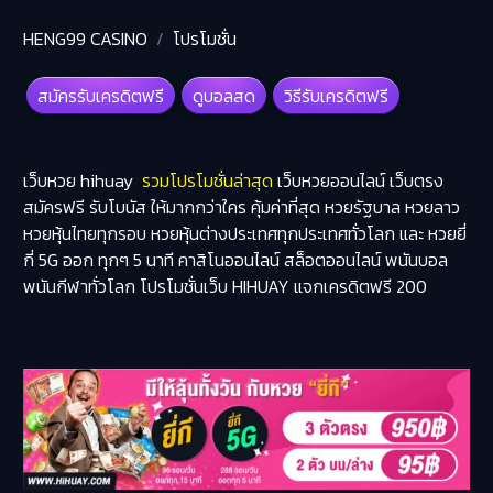
HENG99 CASINO
โปรโมชั่น
สมัครรับเครดิตฟรี
ดูบอลสด
วิธีรับเครดิตฟรี
เว็บหวย hihuay
รวมโปรโมชั่นล่าสุด
เว็บหวยออนไลน์ เว็บตรง
สมัครฟรี รับโบนัส ให้มากกว่าใคร คุ้มค่าที่สุด หวยรัฐบาล หวยลาว
หวยหุ้นไทยทุกรอบ หวยหุ้นต่างประเทศทุกประเทศทั่วโลก และ หวยยี่
กี่ 5G ออก ทุกๆ 5 นาที คาสิโนออนไลน์ สล็อตออนไลน์ พนันบอล
พนันกีฬาทั่วโลก โปรโมชั่นเว็บ HIHUAY แจกเครดิตฟรี 200