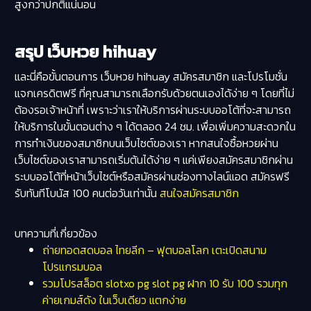
สูงกว่าปกติแน่นอน
สรุป เว็บหวย hihuay
และนี่คือขั้นตอนการ เว็บหวย hihuay สมัครสมาชิก และ
โปรโมชั่น
แจกเครดิตฟรี
ที่คุณสามารถเลือกรับด้วยตนเองได้ง่าย ๆ โดยที่ไม่
ต้องรอเจ้าหน้าที่ เพราะว่าเราให้บริการผ่านระบบออโต้ที่จะสามารถ
ให้บริการในขั้นตอนต่าง ๆ ได้ตลอด 24 ชม. เพื่อเพิ่มความสะดวกใน
การทำเงินของสมาชิกบนเว็บไซต์ของเรา หากสนใจซื้อหวยผ่าน
เว็บไซต์ของเราสามารถเริ่มต้นได้ง่าย ๆ แค่เพียงสมัครสมาชิกผ่าน
ระบบออโต้ที่หน้าเว็บไซต์หรือสมัครผ่านช่องทางไลน์แอด สมัครฟรี
รับทันทีโบนัส 100 คนต่อวันเท่านั้น
สนใจสมัครสมาชิก
บทความที่เกี่ยวข้อง
ถ่ายทอดสดบอล ไทยลีก – ฟุตบอลโลก เตะเปิดสนาม
โปรแกรมบอล
รวมโปรสล็อต slotxo pg slot pg ฝาก 10 รับ 100 รวมทุก
ค่ายเกมส์ดัง ในเว็บเดียว แตกง่าย