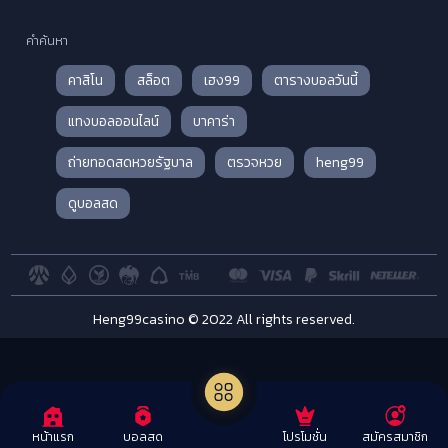
คำค้นหา
คาสิโน
สล็อต
เฮง99
ตารางบอลวันนี้
แทงบอลออนไลน์
บาคาร่า
ถ่ายทอดสดหวยรัฐบาล
ตรวจหวย
heng99
ดูบอลสด
Heng99casino © 2022 All rights reserved.
โปรโมชั่น
สมัครสมาชิก
หน้าแรก
บอลสด