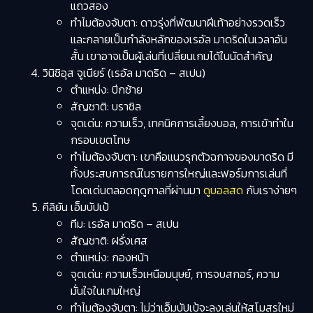
แถวสอง
ทำไมต้องจับตา: ดาวรุ่งที่พัฒนาฝีเท้าอย่างรวดเร็ว
และกลายเป็นกำลังหลักของเรอัล มาดริดในเวลาอัน
สั้น เขาอาจเป็นผู้เล่นที่เปลี่ยนเกมได้ในนัดสำคัญ
วินิซิอุส จูเนียร์ (เรอัล มาดริด – สเปน)
ตำแหน่ง: ปีกซ้าย
สัญชาติ: บราซิล
จุดเด่น: ความเร็ว, เทคนิคการเลี้ยงบอล, การเข้าทำใน
กรอบเขตโทษ
ทำไมต้องจับตา: เขาคือแนวรุกตัวฉกาจของมาดริด มี
ทั้งประสบการณ์ในรายการใหญ่และฟอร์มการเล่นที่
โดดเด่นตลอดฤดูกาลที่ผ่านมา
ดูบอลสด
กับเราง่ายๆ
คีลิยัน เอ็มบัปเป้
ทีม: เรอัล มาดริด – สเปน
สัญชาติ: ฝรั่งเศส
ตำแหน่ง: กองหน้า
จุดเด่น: ความเร็วเหนือมนุษย์, การจบสกอร์, ความ
มั่นใจในเกมใหญ่
ทำไมต้องจับตา: ไม่ว่าเอ็มบัปเป้จะลงเล่นให้สโมสรใหม่