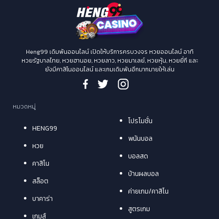
Heng99 เดิมพันออนไลน์ เปิดให้บริการครบวงจร หวยออนไลน์ อาทิ
หวยรัฐบาลไทย, หวยฮานอย, หวยลาว, หวยมาเลย์, หวยหุ้น, หวยยี่กี และ
ยังมีคาสิโนออนไลน์ และเกมเดิมพันอีกมากมายให้เล่น
หมวดหมู่
โปรโมชั่น
HENG99
พนันบอล
หวย
บอลสด
คาสิโน
บ้านผลบอล
สล็อต
ค่ายเกม/คาสิโน
บาคาร่า
สูตรเกม
เกมส์