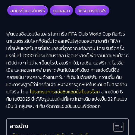
สมัครรับเครดิตฟรี
ดูบอลสด
วิธีรับเครดิตฟรี
ฟุตบอลชิงแชมป์สโมสรโลก หรือ
FIFA Club World Cup
คือทัวร์
นาเมนต์ระดับโลกที่จัดขึ้นโดยสหพันธ์ฟุตบอลนานาชาติ (FIFA)
เพื่อเฟ้นหาสโมสรที่แข็งแกร่งที่สุดจากแต่ละทวีป โดยเริ่มจัดครั้ง
แรกในปี 2000 ที่ประเทศบราซิล มีจุดประสงค์เพื่อรวมเอาแชมป์จาก
ทวีปต่าง ๆ ไม่ว่าจะเป็นยุโรป, อเมริกาใต้, เอเชีย, แอฟริกา, โอเชีย
เนีย และคอนคาเคฟ มาฟาดฟันกันในเวทีเดียว การแข่งขันนี้จึง
กลายเป็น “สงครามตัวแทนทวีป” ที่เต็มไปด้วยสีสัน ความตื่นเต้น
และการพิสูจน์ว่าใครคือเจ้าแห่งวงการลูกหนังในระดับสโมสรอย่าง
แท้จริง โดย
โปรแกรมการแข่งชิงแชมป์สโมสรโลก
จากเดิมมี 8
ทีม ในปี2025 นี้ได้จัดรูปแบบใหม่ที่ใหญ่กว่าเดิม แบ่งเป็น 32 ทีมแบ่ง
เป็น 8 กลุ่มๆละ 4 ทีม จัดการแข่งขันแบบแพ้ขัดออก
สารบัญ