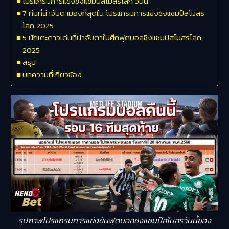
โปรแกรมการแข่งชิงแชมป์สโมสรโลก วันนี้
7 ทีมที่น่าจับตามองที่สุดใน โปรแกรมการแข่งชิงแชมป์สโมสร
โลก 2025
5 นักเตะดาวเด่นที่น่าจับตาในศึกฟุตบอลชิงแชมป์สโมสรโลก
2025
สรุป
บทความที่เกี่ยวข้อง
รูปภาพโปรแกรมการแข่งขันฟุตบอลชิงแชมป์สโมสรวันนี้ของ