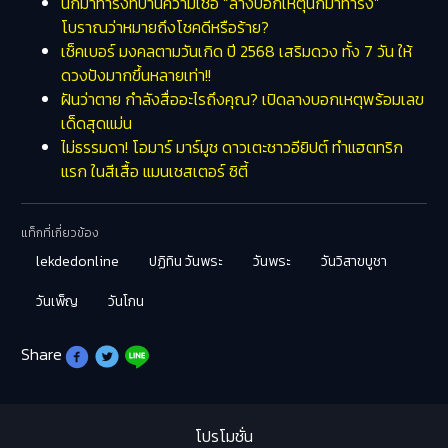
นกมาทำรังที่บ้านความเชื่อ “ลางบอกเหตุนกมาทำรัง”
โบราณว่าหมายถึงโชคดีหรือร้าย?
เช็คเบอร์ มงคลตามวันเกิด ปี 2568 เสริมดวง ทั้ง 7 วัน ให้
ดวงปังมากขึ้นหลายเท่า!!
ฝันว่าตาย กำลังสื่ออะไรถึงคุณ? เปิดลางบอกเหตุพร้อมเลข
เด็ดสุดแม่น
ไม่ธรรมดา! โอมาร์ มาร์มูช ดาวเตะชาวอียิปต์ ทำแฮตทริก
แรก ในสีเสื้อ แมนเชสเตอร์ ซิตี้
แท็กที่เกี่ยวข้อง
lekdedonline
ปฏิทิน วันพระ
วันพระ
วันวิสาขบูชา
วันเพ็ญ
วันโกน
Share
โปรโมชั่น