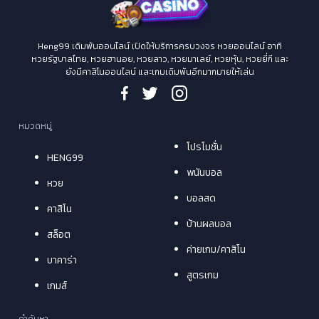
Heng99 เดิมพันออนไลน์ เปิดให้บริการครบวงจร หวยออนไลน์ อาทิ
หวยรัฐบาลไทย, หวยฮานอย, หวยลาว, หวยมาเลย์, หวยหุ้น, หวยยี่กี และ
ยังมีคาสิโนออนไลน์ และเกมเดิมพันอีกมากมายให้เล่น
หมวดหมู่
โปรโมชั่น
HENG99
พนันบอล
หวย
บอลสด
คาสิโน
บ้านผลบอล
สล็อต
ค่ายเกม/คาสิโน
บาคาร่า
สูตรเกม
เกมส์