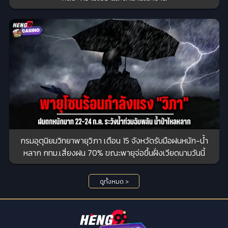
กรมอุตุนิยมวิทยาพายุวิภา เตือน 15 จังหวัดรับมือฝนหนัก-น้ำ
หลาก กทม.เสี่ยงฝน 70% ขณะพายุจ่อขึ้นฝั่งเวียดนามวันนี้
ดูทั้งหมด >