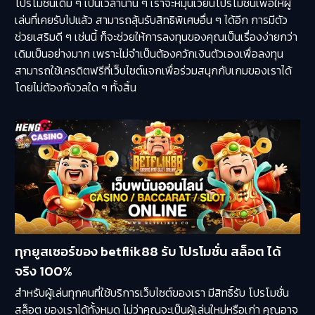
โปรโมชั่นเดิม ๆ เป็นเวลานาน ๆ เราจะหมุนเวียนโปรโมชั่นเพื่อให้ผู้
เล่นที่เคยรับไปแล้ว สามารถลุ้นรับสิทธิพิเศษอื่น ๆ ได้อีก การมีตัว
ช่วยเสริมดี ๆ เช่นนี้ ก็จะช่วยให้การลงทุนของคุณเป็นเรื่องง่ายกว่า
เดิมเป็นอย่างมาก เพราะไม่จำเป็นต้องควักเงินตัวเองเพื่อลงทุน
สามารถใช้เครดิตฟรีที่เว็บไซต์แจกเพื่อร่วมสนุกกับเกมของเราได้
โดยไม่ต้องกังวลใด ๆ ทั้งสิ้น
ทุกยูสเซอร์ของ betflik88 รับ โปรโมชั่น สล็อต ได้
จริง 100%
สำหรับผู้เล่นทุกคนที่ใช้บริการเว็บไซต์ของเรา มีสิทธิ์รับ โปรโมชั่น
สล็อต ของเราได้ทั้งหมด ไม่ว่าคุณจะเป็นผู้เล่นใหม่หรือเก่า คุณอาจ