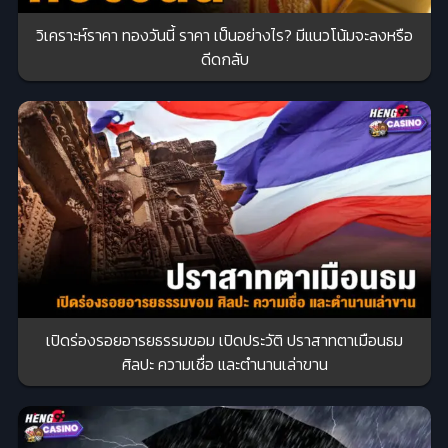
วิเคราะห์ราคา ทองวันนี้ ราคา เป็นอย่างไร? มีแนวโน้มจะลงหรือ
ดีดกลับ
เปิดร่องรอยอารยธรรมขอม เปิดประวัติ ปราสาทตาเมือนธม
ศิลปะ ความเชื่อ และตำนานเล่าขาน