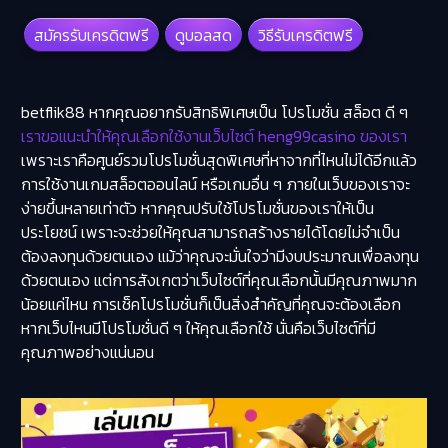
สมัครรับเครดิตฟรี
ดูบอลสด
วิธีรับเครดิตฟรี
betflik88 หากคุณอยากรับสิทธิพิเศษเป็น โปรโมชั่น สล็อต ดี ๆ
เราขอแนะนำให้คุณเลือกใช้งานเว็บไซต์
heng99casino ของเรา
เพราะเราคือศูนย์รวมโปรโมชั่นสุดพิเศษที่หาจากที่ไหนไม่ได้อีกแล้ว
การใช้งานเกมสล็อตออนไลน์ หรือเกมอื่น ๆ ภายในเว็บของเราจะ
ง่ายขึ้นหลายเท่าตัว หากคุณปรับใช้โปรโมชั่นของเราให้เป็น
ประโยชน์ เพราะจะช่วยให้คุณสามารถสร้างรายได้โดยไม่จำเป็น
ต้องลงทุนด้วยตนเอง แม้ว่าคุณจะมั่นใจว่ามีงบประมาณเพื่อลงทุน
ด้วยตนเอง แต่การสังเกตว่าเว็บไซต์ที่คุณเลือกนั้นมีคุณภาพมาก
น้อยแค่ไหน การเช็คโปรโมชั่นก็เป็นสิ่งสำคัญที่คุณจะต้องเลือก
หากเว็บไหนมีโปรโมชั่นดี ๆ ให้คุณเลือกใช้ นั่นคือเว็บไซต์ที่มี
คุณภาพอย่างแน่นอน