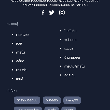
หวยรัฐบาลไทย, หวยฮานอย, หวยลาว, หวยมาเลย์, หวยหุ้น, หวยยี่กี และ
ยังมีคาสิโนออนไลน์ และเกมเดิมพันอีกมากมายให้เล่น
หมวดหมู่
โปรโมชั่น
HENG99
พนันบอล
หวย
บอลสด
คาสิโน
บ้านผลบอล
สล็อต
ค่ายเกม/คาสิโน
บาคาร่า
สูตรเกม
เกมส์
คำค้นหา
ตารางบอลวันนี้
ดูบอลสด
heng99