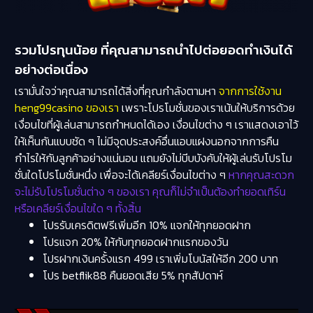
รวมโปรทุนน้อย ที่คุณสามารถนำไปต่อยอดทำเงินได้
อย่างต่อเนื่อง
เรามั่นใจว่าคุณสามารถได้สิ่งที่คุณกำลังตามหา
จากการใช้งาน
heng99casino
ของเรา
เพราะโปรโมชั่นของเราเน้นให้บริการด้วย
เงื่อนไขที่ผู้เล่นสามารถกำหนดได้เอง เงื่อนไขต่าง ๆ เราแสดงเอาไว้
ให้เห็นกันแบบชัด ๆ ไม่มีจุดประสงค์อื่นแอบแฝงนอกจากการคืน
กำไรให้กับลูกค้าอย่างแน่นอน แถมยังไม่บีบบังคับให้ผู้เล่นรับโปรโม
ชั่นใดโปรโมชั่นหนึ่ง เพื่อจะได้เคลียร์เงื่อนไขต่าง ๆ
หากคุณสะดวก
จะไม่รับโปรโมชั่นต่าง ๆ ของเรา คุณก็ไม่จำเป็นต้องทำยอดเทิร์น
หรือเคลียร์เงื่อนไขใด ๆ ทั้งสิ้น
โปรรับเครดิตฟรีเพิ่มอีก 10% แจกให้ทุกยอดฝาก
โปรแจก 20% ให้กับทุกยอดฝากแรกของวัน
โปรฝากเงินครั้งแรก 499 เราเพิ่มโบนัสให้อีก 200 บาท
โปร betflik88 คืนยอดเสีย 5% ทุกสัปดาห์