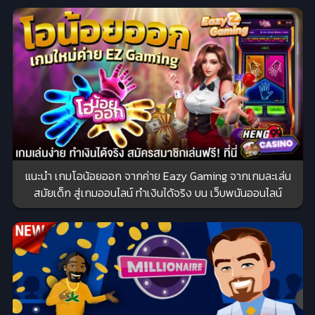
แนะนำ เกมโอน้อยออก จากค่าย Eazy Gaming จากเกมละเล่น
สมัยเด็ก สู่เกมออนไลน์ ทำเงินได้จริง บน เว็บพนันออนไลน์