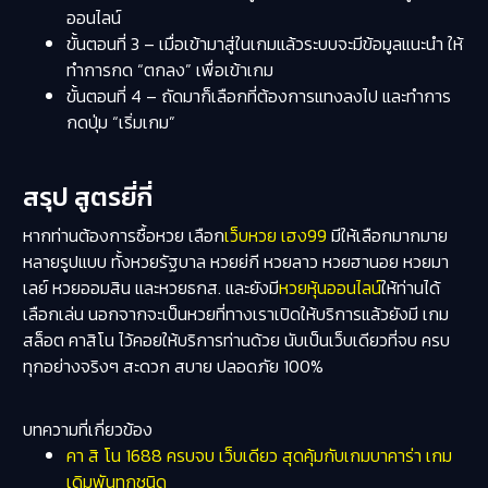
ออนไลน์
ขั้นตอนที่ 3 – เมื่อเข้ามาสู่ในเกมแล้วระบบจะมีข้อมูลแนะนำ ให้
ทำการกด “ตกลง” เพื่อเข้าเกม
ขั้นตอนที่ 4 – ถัดมาก็เลือกที่ต้องการแทงลงไป และทำการ
กดปุ่ม “เริ่มเกม”
สรุป สูตรยี่กี่
หากท่านต้องการซื้อหวย เลือก
เว็บหวย
เฮง99
มีให้เลือกมากมาย
หลายรูปแบบ ทั้งหวยรัฐบาล หวยย่กี หวยลาว หวยฮานอย หวยมา
เลย์ หวยออมสิน และหวยธกส. และยังมี
หวยหุ้นออนไลน์
ให้ท่านได้
เลือกเล่น นอกจากจะเป็นหวยที่ทางเราเปิดให้บริการแล้วยังมี เกม
สล็อต คาสิโน ไว้คอยให้บริการท่านด้วย นับเป็นเว็บเดียวที่จบ ครบ
ทุกอย่างจริงๆ สะดวก สบาย ปลอดภัย 100%
บทความที่เกี่ยวข้อง
คา สิ โน 1688 ครบจบ เว็บเดียว สุดคุ้มกับเกมบาคาร่า เกม
เดิมพันทุกชนิด