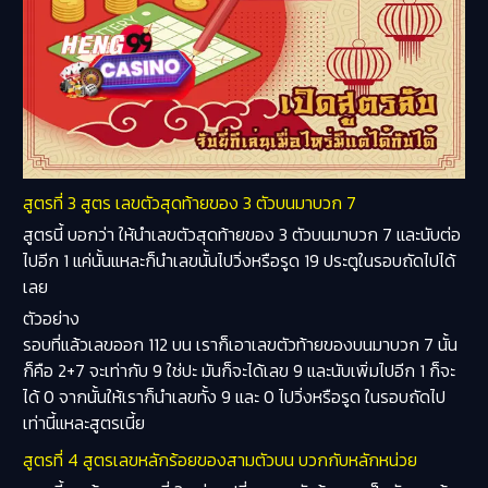
สูตรที่ 3 สูตร เลขตัวสุดท้ายของ 3 ตัวบนมาบวก 7
สูตรนี้ บอกว่า ให้นำเลขตัวสุดท้ายของ 3 ตัวบนมาบวก 7 และนับต่อ
ไปอีก 1 แค่นั้นแหละก็นำเลขนั้นไปวิ่งหรือรูด 19 ประตูในรอบถัดไปได้
เลย
ตัวอย่าง
รอบที่แล้วเลขออก 112 บน เราก็เอาเลขตัวท้ายของบนมาบวก 7 นั้น
ก็คือ 2+7 จะเท่ากับ 9 ใช่ปะ มันก็จะได้เลข 9 และนับเพิ่มไปอีก 1 ก็จะ
ได้ 0 จากนั้นให้เราก็นำเลขทั้ง 9 และ 0 ไปวิ่งหรือรูด ในรอบถัดไป
เท่านี้แหละสูตรเนี้ย
สูตรที่ 4 สูตรเลขหลักร้อยของสามตัวบน บวกกับหลักหน่วย