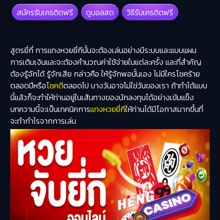
สมัครรับเครดิตฟรี
ดูบอลสด
วิธีรับเครดิตฟรี
สูตรยี่กี่ การแทงหวยยี่กีนั้นจะต้องเล่นอย่างมีระบบและแบบแผน
การเติมเงินและจะต้องคำนวณค่าใช้จ่ายในแต่ละครั้ง และที่สำคัญ
ต้องรู้จักได้ รู้จักเสีย กล่าวคือ ให้รู้จักพอนั้นเอง ไม่มีใครโชคร้าย
ตลอดปีหรือ
โชคดี
ตลอดไป บางวันอาจไม่ใช่วันของเรา ถ้าทำได้แบบ
นี้แล้วก็จะทำให้ท่านอยู่ในเส้นทางของนักลงทุนได้อย่างเข้มแข็ง
บทความนี้จะเป็นเทคนิคการ
แทงหวยยี่กี
ให้ท่านได้มีโอกาสมากขึ้นที่
จะทำกำไรจากการเล่น