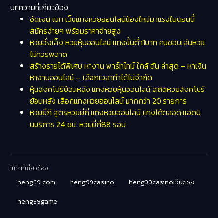
บทความที่เกี่ยวข้อง
ชัดเจน เบท เว็บแทงหวยออนไลน์น้องใหม่มาแรงในตอนนี้
สมัครง่ายๆ พร้อมราคาจ่ายสูง
หวยฮั่งเส็ง หวยหุ้นออนไลน์ แทงขั้นต่ำ1บาท คนชอบเล่นหวย
ไม่ควรพลาด
สร้างรายได้พิเศษ หางาน พาร์ทไทม์ ใกล้ ฉัน ล่าสุด – หาเงิน
หางานออนไลน์ – เลือกเวลาทำได้ไม่จำกัด
หุ้นสิงคโปร์ย้อนหลัง แทงหวยหุ้นออนไลน์ สถิติหวยสิงคโปร์
ย้อนหลัง เลือกแทงหวยออนไลน์ มากกว่า 20 รายการ
หวยยี่กี สูตรหวยยี่กี่ แทงหวยออนไลน์ แทงได้ตลอด แอดมิ
นบริการ 24 ชม. หวยยี่กี่88 รอบ
แท็กที่เกี่ยวข้อง
heng99.com
heng99casino
heng99casinoเว็บตรง
heng99game