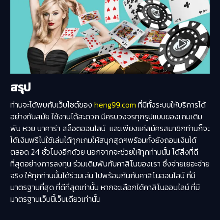
สรุป
ท่านจะได้พบกับเว็บไซต์ของ
heng99.com
ที่มีทั้งระบบให้บริการได้
อย่างทันสมัย ใช้งานได้สะดวก มีครบวงจรทุกรูปแบบของเกมเดิม
พัน หวย บาคาร่า สล็อตออนไลน์ และเพียงแค่สมัครสมาชิกท่านก็จะ
ได้เงินฟรีไปใช้เล่นได้ทุกเกมให้สนุกสุดๆพร้อมทั้งยังถอนเงินได้
ตลอด 24 ชั่วโมงอีกด้วย นอกจากจะช่วยให้ทุกท่านนั้น ได้สิ่งที่ดี
ที่สุดอย่างการลงทุน ร่วมเดิมพันกับคาสิโนของเรา ซึ่งจ่ายเยอะจ่าย
จริง ให้ทุกท่านนั้นได้ร่วมเล่น ไปพร้อมกันกับคาสิโนออนไลน์ ที่มี
มาตรฐานที่สุด ที่ดีที่สุดเท่านั้น หากจะเลือกได้คาสิโนออนไลน์ ที่มี
มาตรฐานเว็บนี้เว็บเดียวเท่านั้น