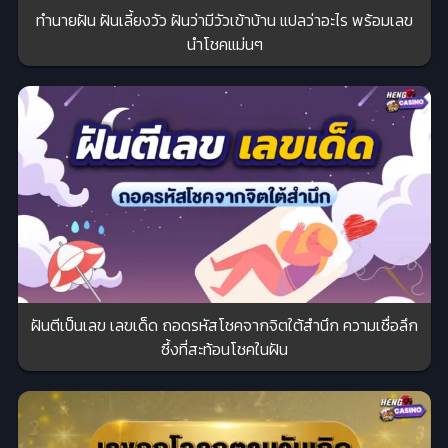
ทำนายฝัน ฝันเลี้ยงวัว ฝันว่ามีวัวเข้าบ้าน แปลว่าอะไร พร้อมเลข
นำโชคแม่นๆ
ฝันตีเป็นเลข เลขเด็ด ถอดรหัสโชคจากจิตใต้สำนึก ความเชื่อลึก
ซึ้งที่สะท้อนโชคในฝัน