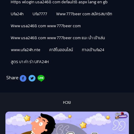
Https wlogin usa2468 com default8 aspx lang en gb
Ufa24h
Ufa7777
Www 777beer com สมัครสมาชิก
Www usa2468 com www 777beer com
Www usa2468 com www 777beer com แนะ นํา เข้าเล่น
www.ufa24h.nte
คาสิโนออนไลน์
ทางเข้าufa24
สูตร บา ค่า ร่า UFA24H
Share
หวย