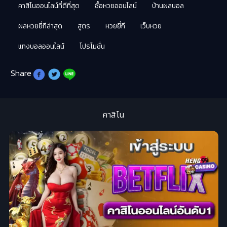
คาสิโนออนไลน์ที่ดีที่สุด
ซื้อหวยออนไลน์
บ้านผลบอล
ผลหวยยี่กีล่าสุด
สูตร
หวยยี่กี
เว็บหวย
แทงบอลออนไลน์
โปรโมชั่น
Share
คาสิโน