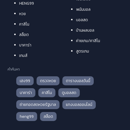
HENG99
พนันบอล
หวย
บอลสด
คาสิโน
บ้านผลบอล
สล็อต
ค่ายเกม/คาสิโน
บาคาร่า
สูตรเกม
เกมส์
คำค้นหา
เฮง99
ตรวจหวย
ตารางบอลวันนี้
บาคาร่า
คาสิโน
ดูบอลสด
ถ่ายทอดสดหวยรัฐบาล
แทงบอลออนไลน์
heng99
สล็อต