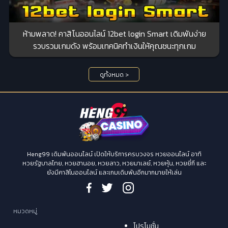
ห้ามพลาด! คาสิโนออนไลน์ 12bet login Smart เดิมพันง่าย
รวบรวมเกมดัง พร้อมเทคนิคทำเงินให้คุณชนะทุกเกม
ดูทั้งหมด >
Heng99 เดิมพันออนไลน์ เปิดให้บริการครบวงจร หวยออนไลน์ อาทิ
หวยรัฐบาลไทย, หวยฮานอย, หวยลาว, หวยมาเลย์, หวยหุ้น, หวยยี่กี และ
ยังมีคาสิโนออนไลน์ และเกมเดิมพันอีกมากมายให้เล่น
หมวดหมู่
โปรโมชั่น