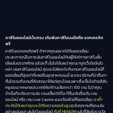
คาสิโนออนไลน์เว็บตรง เดิมพันคาสิโนบนมือถือ แจกเครดิต
ฟรี
คาสิโนแจกเครดิตฟรี ถ้าหากคุณอยากได้รับยอดเยี่ยม
ประสบการณ์ในการเล่นคาสิโนออนไลน์กับผู้ให้บริการคาสิโนชั้น
เยี่ยมในประเทศไทย แล้วล่ะก็ มั่นใจได้เลยว่าคุณมาถูกเว็บไซต์แล้ว
หล่ะ! เล่นคาสิโนออนไลน์ คุณจะไม่ผิดหวังกับเกมคาสิโนออนไลน์ที่
ยอดเยี่ยมที่สุดเท่าที่เคยมีในอุตสาหกรรมนี้ พวกเรามีเกมที่น่าตื่นตา
ตื่นใจรวมถึงเกมที่คัดสรรมาให้แด่คุณโดยเฉพาะซึ่งเต็มไปด้วยสีสัน
หรูเยอะมากหลายประเภทให้แก่ท่านเลือกกว่า 100 เกม ไม่ว่าคุณ
จำเป็นที่จะต้องการเล่น เกมสล็อตวิดีโอ ที่ตื่นเต้นตื่นเต้น เกม
ออนไลน์ หรือ เกม Live Casino แบบเรียลไทม์ที่ยอดเยี่ยม
เราค้ำ
ประกันได้เลยว่าคุณจะได้รับความชอบใจสูงสุด
ในทุกเกมที่คุณเล่น
อย่างแน่นอน! เล่นไฮโลออนไลน์
ถึงที่ HENG99
แล้วก็ลุ้นรับรางวัล