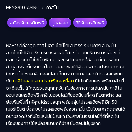
HENG99 CASINO
คาสิโน
สมัครรับเครดิตฟรี
ดูบอลสด
วิธีรับเครดิตฟรี
ผลหวยยี่กีล่าสุด คาสิโนออนไลน์ได้เงินจริง ระบบการเล่นพนัน
ออนไลน์ได้เงินจริง ครบวงจรเล่นได้ทุกวัน บนบริการทางเลือก ที่
เราเตรียมเอาไว้ให้เป็นพิเศษ และมีรูปแบบการใช้งาน ที่มีการซ่อน
ข้อมูล เพื่อเก็บรักษาเป็นความลับ เพื่อให้ผู้เล่น พบกับประสบการณ์
ใหม่ๆ เว็บไซต์คาสิโนออนไลน์เว็บตรง บนทางเลือกในการเล่นพนัน
กับ
คาสิโนออนไลน์โปรโมชั่นเยอะที่สุด
ที่ไม่เหมือนใคร พร้อมแล้ว ที่
จะเติมเต็ม ให้คุณร่วมสนุกทุกวัน กับช่องทางการเล่นพนัน คาสิโน
ออนไลน์เครดิตฟรี คาสิโนออนไลน์ที่ยอดนิยมที่สุด ที่แตกต่าง และ
ยังเพิ่มพื้นที่ ให้คุณได้ร่วมสนุก พร้อมลุ้นโปรเครดิตฟรี อีก 50
เปอร์เซ็นต์ ซึ่งระบบโปรเครดิตฟรีของเรานั้น เป็นโปรเครดิตถอนได้
อย่างรวดเร็วทันใจและไม่มีปัญหา เว็บคาสิโนออนไลน์ที่ดีที่สุด ใน
เรื่องของการใช้สมัครสมาชิกก็ง่าย ขั้นตอนไม่ยุ่งยาก