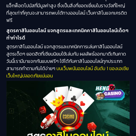
แจ็กพ็อตโปนัสที่มีมูลค่าสูง ซึ่งเป็นสิ่งที่ยอดเยี่ยมในรางวัลที่ใหญ่
ที่สุดเท่าที่คุณจะสามารถพบได้ทางออนไลน์ เว็บคาสิโนแจกเครดิต
ฟรี
สูตรคาสิโนออนไลน์ แจกสูตรและเทคนิคคาสิโนออนไลน์เด็ดๆ
ทำกำไรดี
สูตรคาสิโนออนไลน์ แจกสูตรและเทคนิคการเล่นคาสิโนออนไลน์
สูตรเด็ดๆ ยอดฮิตที่เซียนนิยมใช้เล่นกัน ผลลัพธ์ออกมาดีเกินคาด
วันนี้เรามีมาแจกกันแบบฟรีๆ ใช้ได้กับคาสิโนออนไลน์ทุกประเภท
สามารถทำตามกันได้ง่ายๆ
บนเว็บพนันออนไลน์ อันดับ 1 ของเอเชีย
เว็บใหญ่ปลอดภัยแน่นอน