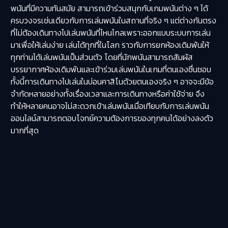
พนันที่มีความทันสมัย สามารถเข้าร่วมสนุกกับเกมพนันต่าง ๆ ได้
ครบวงจรเช่นเดียวกับการเล่นพนันในสถานที่จริง ๆ แต่ต่างกันตรง
ที่ไม่ต้องเดินทางไปเล่นพนันที่ไหนไกลเพราะออกแบบระบบการเล่น
มาเพื่อให้เล่นง่าย เล่นได้ทุกที่ในโลก ราวกับการยกห้องเดิมพันให้
ทุกท่านได้เล่นพนันเป็นส่วนตัว โดยที่นักพนันสามารถสัมผัส
บรรยากาศห้องเดิมพันและเข้าร่วมเล่นพนันในเกมที่ตนเองชื่นชอบ
ทั้งนี้การเดินทางไปเล่นในบ่อนคาสิโนด้วยตนเองจริง ๆ อาจจะมีข้อ
จำกัดหลายอย่างทั้งเรื่องเวลาและการเดินทางหรือค่าใช้จ่าย จึง
ทำให้หลายคนอาจไม่สะดวกเข้าเล่นพนันเมื่อเทียบกับการเล่นพนัน
ออนไลน์สามารถตอบโจทย์ความต้องการของทุกคนได้อย่างลงตัว
มากที่สุด