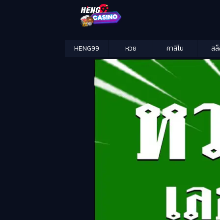
HENG99
หวย
คาสิโน
สล