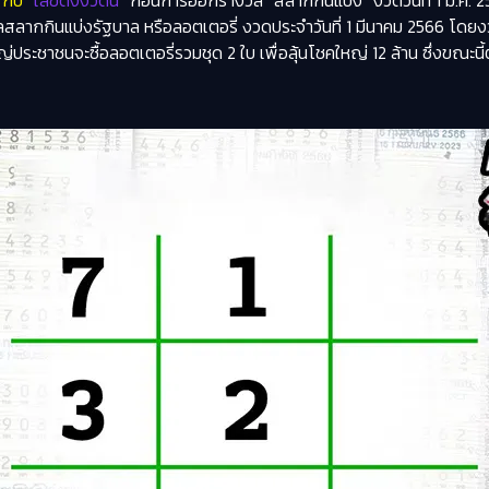
กับ
“เลขดังงวดนี้”
ก่อนการออกรางวัล
“สลากกินแบ่ง”
งวดวันที่ 1 มี.ค. 
างวัลสลากกินแบ่งรัฐบาล หรือลอตเตอรี่ งวดประจำวันที่ 1 มีนาคม 2566 โด
ประชาชนจะซื้อลอตเตอรี่รวมชุด 2 ใบ เพื่อลุ้นโชคใหญ่ 12 ล้าน ซึ่งขณะนี้