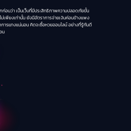
กก่อนว่า เป็นเว็บที่มีประสิทธิภาพความปลอดภัยขั้น
ไม่เพียงเท่านั้น ยังมีอัตราการจ่ายเงินค่อนข้างแพง
การแทงแน่นอน คิดจะซื้อหวยออนไลน์ อย่างที่รู้กันดี
นอน