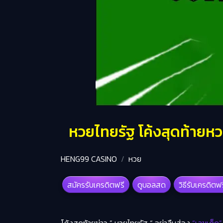
หวยไทยรัฐ โค้งสุดท้ายหวย
HENG99 CASINO
หวย
สมัครรับเครดิตฟรี
ดูบอลสด
วิธีรับเครดิตฟ