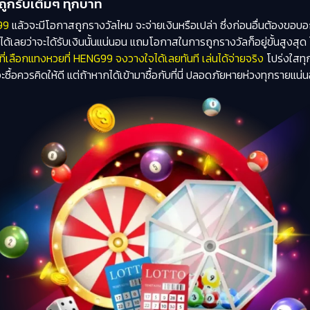
ถูกรับเต็มๆ ทุกบาท
99
แล้วจะมีโอกาสถูกรางวัลไหม จะจ่ายเงินหรือเปล่า ซึ่งก่อนอื่นต้องขอบอ
จได้เลยว่าจะได้รับเงินนั้นแน่นอน แถมโอกาสในการถูกรางวัลก็อยู่ขั้นสูงสุด 
ที่เลือกแทงหวยที่
HENG99
จงวางใจได้เลยทันที เล่นได้จ่ายจริง
โปร่งใสทุก
นจะซื้อควรคิดให้ดี แต่ถ้าหากได้เข้ามาซื้อกับที่นี่ ปลอดภัยหายห่วงทุกรายแน่