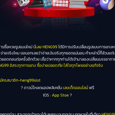
รซื้อหวยรูปแบบใหม่
นี่เลย
HENG99
ได้มีการปรับเปลี่ยนรูปแบบการแทงห
จ่ายจริงไหม ขอบอกเลยว่าจ่ายเงินจริงทุกยอดแน่นอน คำเหล่านี้ก็ล้วนแต่เป็น
ดยอดถอนต่อครั้งอีกด้วย เชื่อว่าหากทุกท่านได้เข้ามาลองเปลี่ยนบรรยา
NG99
อิสระทุกการแทง ซื้อง่ายปลอดภัย ใส่ใจทุกโพยอย่างแท้จริง
? ดาวน์โหลดแอปพลิเคชั่น
เลขเด็ดออนไลน์
ฟรี
IOS
:
App Stoe
?
่ยงโชคทุกท่าน สามารถเข้าแทงได้เลยครบจบทุกประเภทหวยในที่เดียว
HENG9