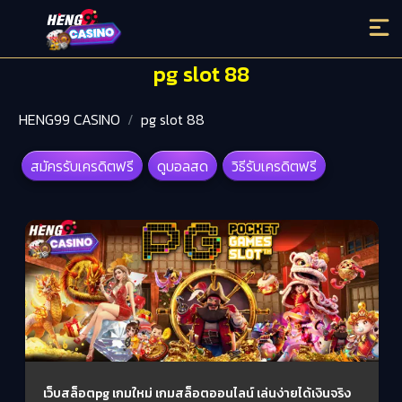
pg slot 88
HENG99 CASINO
pg slot 88
สมัครรับเครดิตฟรี
ดูบอลสด
วิธีรับเครดิตฟรี
เว็บสล็อตpg เกมใหม่ เกมสล็อตออนไลน์ เล่นง่ายได้เงินจริง