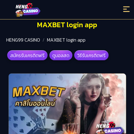
MAXBET login app
HENG99 CASINO
MAXBET login app
สมัครรับเครดิตฟรี
ดูบอลสด
วิธีรับเครดิตฟรี