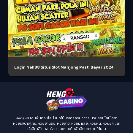
Login Nel188 Situs Slot Mahjong Pasti Bayar 2024
Heng99 เดิมพันออนไลน์ เปิดให้บริการครบวงจร หวยออนไลน์ อาทิ
หวยรัฐบาลไทย, หวยฮานอย, หวยลาว, หวยมาเลย์, หวยหุ้น, หวยยี่กี และ
ยังมีคาสิโนออนไลน์ และเกมเดิมพันอีกมากมายให้เล่น