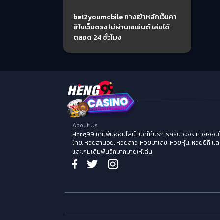
bet2youmobile ทางเข้าหลักเว็บคา
สิโนเว็บตรง ไม่ผ่านเอเย่นต์ เล่นได้
ตลอด 24 ชั่วโมง
About Us
Heng99 เดิมพันออนไลน์ เปิดให้บริการครบวงจร หวยออนไ
ไทย, หวยฮานอย, หวยลาว, หวยมาเลย์, หวยหุ้น, หวยยี่กี แล
และเกมเดิมพันอีกมากมายให้เล่น