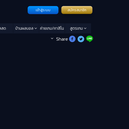
เข้าสู่ระบบ
สมัครสมาชิก
ลสด
บ้านผลบอล
ค่ายเกม/คาสิโน
สูตรเกม
Share