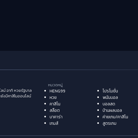
หมวดหมู่
ลน์ อาทิ หวยรัฐบาล
HENG99
โปรโมชั่น
ะยังมีคาสิโนออนไลน์
หวย
พนันบอล
คาสิโน
บอลสด
สล็อต
บ้านผลบอล
บาคาร่า
ค่ายเกม/คาสิโน
เกมส์
สูตรเกม