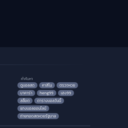
คำค้นหา
ดูบอลสด
คาสิโน
ตรวจหวย
บาคาร่า
heng99
เฮง99
สล็อต
ตารางบอลวันนี้
แทงบอลออนไลน์
ถ่ายทอดสดหวยรัฐบาล