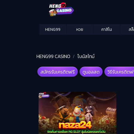
HENG99
หวย
คาสิโน
สล
HENG99 CASINO
โบนัสไทม์
สมัครรับเครดิตฟรี
ดูบอลสด
วิธีรับเครดิตฟ