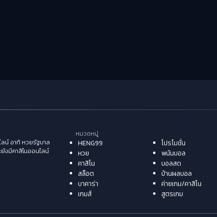
หมวดหมู่
ลน์ อาทิ หวยรัฐบาล
HENG99
โปรโมชั่น
ะยังมีคาสิโนออนไลน์
หวย
พนันบอล
คาสิโน
บอลสด
สล็อต
บ้านผลบอล
บาคาร่า
ค่ายเกม/คาสิโน
เกมส์
สูตรเกม