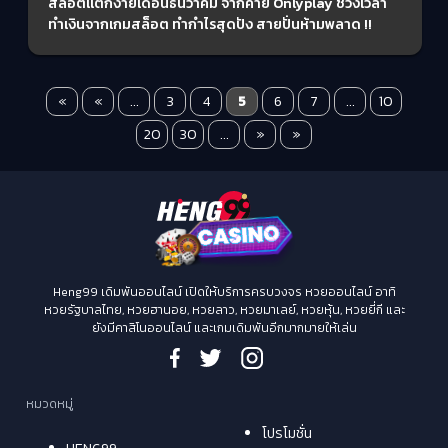
สล็อตแตกง่ายเดือนธันวาคม จากค่าย Onlyplay ช่วงเวลา
ทำเงินจากเกมสล็อต ทำกำไรสุดปัง สายปั่นห้ามพลาด !!
«
«
...
3
4
5
6
7
...
10
20
30
...
»
»
Heng99 เดิมพันออนไลน์ เปิดให้บริการครบวงจร หวยออนไลน์ อาทิ
หวยรัฐบาลไทย, หวยฮานอย, หวยลาว, หวยมาเลย์, หวยหุ้น, หวยยี่กี และ
ยังมีคาสิโนออนไลน์ และเกมเดิมพันอีกมากมายให้เล่น
หมวดหมู่
โปรโมชั่น