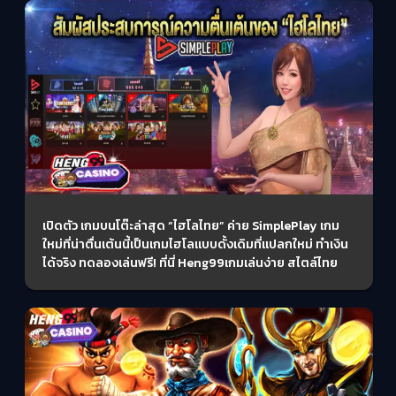
เปิดตัว เกมบนโต๊ะล่าสุด “ไฮโลไทย” ค่าย SimplePlay เกม
ใหม่ที่น่าตื่นเต้นนี้เป็นเกมไฮโลแบบดั้งเดิมที่แปลกใหม่ ทำเงิน
ได้จริง ทดลองเล่นฟรี! ที่นี่ Heng99เกมเล่นง่าย สไตล์ไทย