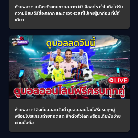
ห้ามพลาด สมัครตัวแทนขายสลาก N3 คืออะไร ทำไมถึงได้รับ
ความนิยม วิธีซื้อสลาก และตรวจหวย ที่ไม่เคยรู้มาก่อน ที่นี่ที่
เดียว
ห้ามพลาด! ลิงก์บอลสดวันนี้ ดูบอลออนไลน์ฟรีครบทุกคู่
พร้อมโปรแกรมถ่ายทอดสด ลีกดังทั่วโลก พร้อมเดิมพันง่าย
ผ่านมือถือ