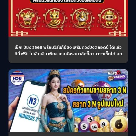
เช็ก! ปีชง 2568 พร้อมวิธีแก้ปีชง เสริมดวงปังตลอดปี ได้แล้ว
ที่นี่ ฟรี!! ไม่เสียเงิน เพียงแค่สมัครสมาชิกก็สามารถเช็กได้เลย