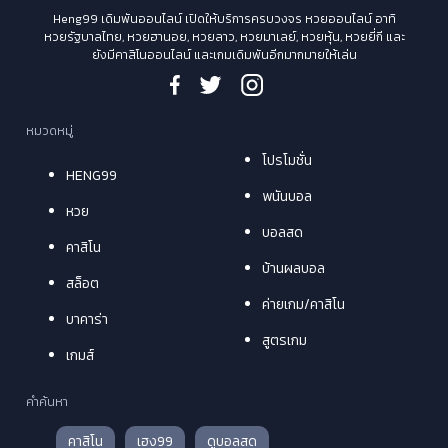
Heng99 เดิมพันออนไลน์ เปิดให้บริการครบวงจร หวยออนไลน์ อาทิ
หวยรัฐบาลไทย, หวยฮานอย, หวยลาว, หวยมาเลย์, หวยหุ้น, หวยยี่กี และ
ยังมีคาสิโนออนไลน์ และเกมเดิมพันอีกมากมายให้เล่น
หมวดหมู่
โปรโมชั่น
HENG99
พนันบอล
หวย
บอลสด
คาสิโน
บ้านผลบอล
สล็อต
ค่ายเกม/คาสิโน
บาคาร่า
สูตรเกม
เกมส์
คำค้นหา
คาสิโน
เฮง99
ดูบอลสด