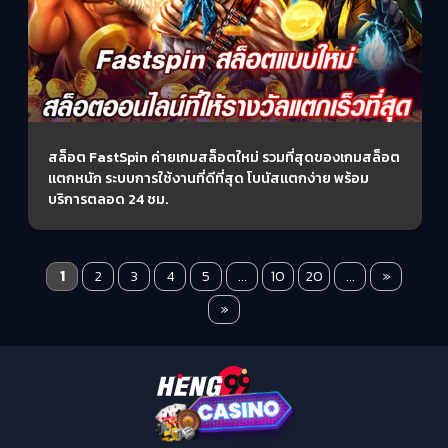
สล็อต FastSpin ค่ายเกมสล็อตใหม่ รวมที่สุดของเกมสล็อต
แตกหนัก ระบบการใช้งานที่ดีที่สุด โบนัสแตกง่าย พร้อม
บริการตลอด 24 ชม.
1
2
3
4
5
...
10
20
...
»
»