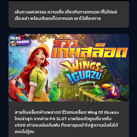
เส้นทางแห่งกรรม ความเชื่อ เกี่ยวกับการตกนรก ที่ไม่ใช่แค่
เรื่องเล่า พร้อมตีเลขเด็ดจากนรก เอาไว้เสี่ยงทาย
สายปั่นสล็อตห้ามพลาด!! รีวิวเกมสล็อต Wing Of IGuazu
ใหม่ล่าสุด จากค่าย PG SLOT มาพร้อมตัวคูณที่มากถึง
x500 เท่าของเงินเดิมพัน ที่จะพาคุณเข้าไปสู่ความมั่งคั่งได้
แบบไม่รู้จบ