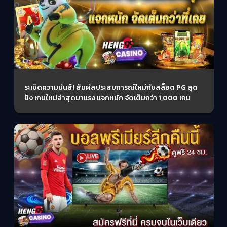
ระเบิดความมันส์! สัมผัสประสบการณ์ใหม่กับสล็อต PG สุด
ปัง เกมใหม่ล่าสุดมาแรง แจกหนัก จัดเต็มกว่า 1,000 เกม