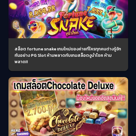
สล็อต fortune snake เกมใหม่ของค่ายที่ใครทุกคนต่างรู้จัก
กันอย่าง PG Slot ห้ามพลาดกับเกมสล็อตงูนำโชค ห้าม
พลาด!!