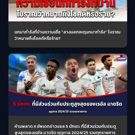
นกมาทำรังที่บ้านความเชื่อ “ลางบอกเหตุนกมาทำรัง” โบราณ
ว่าหมายถึงโชคดีหรือร้าย?
ห้ามพลาด !! อัพเดทข่าวบอล 5 นักเตะ ที่มีส่วนร่วมกับประตู
สูงสุดของเรอัล มาดริด ฤดูกาล 2024/25 รวมทุกรายการ