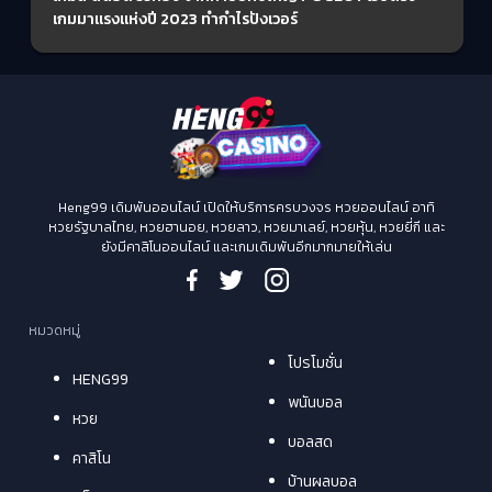
เกมมาแรงแห่งปี 2023 ทำกำไรปังเวอร์
Heng99 เดิมพันออนไลน์ เปิดให้บริการครบวงจร หวยออนไลน์ อาทิ
หวยรัฐบาลไทย, หวยฮานอย, หวยลาว, หวยมาเลย์, หวยหุ้น, หวยยี่กี และ
ยังมีคาสิโนออนไลน์ และเกมเดิมพันอีกมากมายให้เล่น
หมวดหมู่
โปรโมชั่น
HENG99
พนันบอล
หวย
บอลสด
คาสิโน
บ้านผลบอล