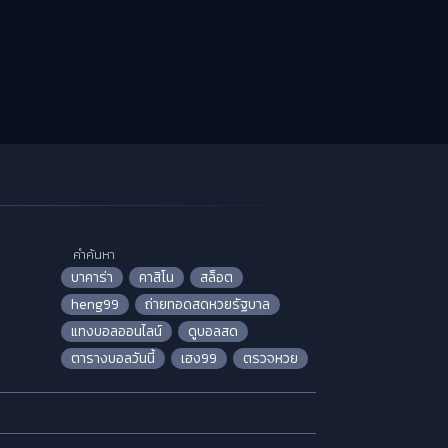
คำค้นหา
บาคาร่า
คาสิโน
สล็อต
heng99
ถ่ายทอดสดหวยรัฐบาล
แทงบอลออนไลน์
ดูบอลสด
ตารางบอลวันนี้
เฮง99
ตรวจหวย