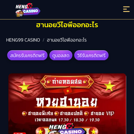
ฮานอยวีไอพีออกอะไร
HENG99 CASINO
ฮานอยวีไอพีออกอะไร
สมัครรับเครดิตฟรี
ดูบอลสด
วิธีรับเครดิตฟรี