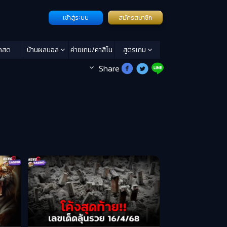
เข้าสู่ระบบ
สมัครสมาชิก
ลสด
บ้านผลบอล
ค่ายเกม/คาสิโน
สูตรเกม
Share