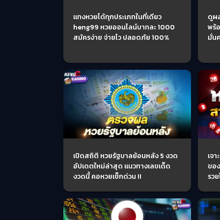
แทงหวยได้ทุกประเภทในที่เดียว
ดูผ
heng99 หวยออนไลน์บาทละ 1000
พร้
สมัครง่าย จ่ายไว ปลอดภัย 100%
มั่นค
เปิดสถิติ หวยรัฐบาลย้อนหลัง 5 งวด
เจา
อัปเดตใหม่ล่าสุด แนวทางเลขเด็ด
ของ
งวดนี้ คอหวยเช็กด่วน !!
รวยไ