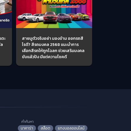
เตะ
สายมูตัวจริงอย่า มองข้าม ออกรถสี
ัล
ไรดี? สีรถมงคล 2568 แนะนำการ
เลือกสีรถให้ถูกโฉลก ช่วยเสริมมงคล
ขับแล้วปัง มีแต่ความโชคดี
คำค้นหา
บาคาร่า
สล็อต
แทงบอลออนไลน์