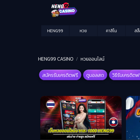
HENG99
หวย
คาสิโน
สล
HENG99 CASINO
หวยออนไลน์
สมัครรับเครดิตฟรี
ดูบอลสด
วิธีรับเครดิตฟ