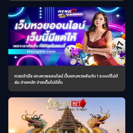
หวยเจ้ามือ แทงหวยออนไลน์ เว็บแทงหวยอันดับ 1 ระบบดีไม่มี
ล่ม จ่ายหนัก จ่ายเต็มไม่มีอั้น