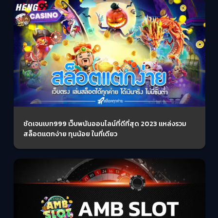
ชัดเจนเบท999 เว็บพนันออนไลน์ที่ดีที่สุด 2023 แหล่งรวม
สล็อตแตกง่าย ทุนน้อย ในที่เดียว