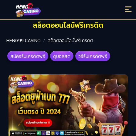
สล็อตออนไลน์ฟรีเครดิต
HENG99 CASINO
สล็อตออนไลน์ฟรีเครดิต
สมัครรับเครดิตฟรี
ดูบอลสด
วิธีรับเครดิตฟรี