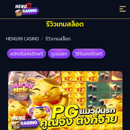
รีวิวเกมสล็อต
HENG99 CASINO
รีวิวเกมสล็อต
สมัครรับเครดิตฟรี
ดูบอลสด
วิธีรับเครดิตฟรี