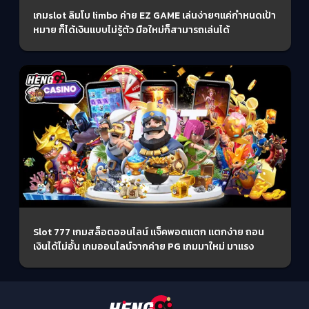
เกมslot ลิมโบ limbo ค่าย EZ GAME เล่นง่ายๆแค่กำหนดเป้า
หมาย ก็ได้เงินแบบไม่รู้ต้ว มือใหม่ก็สามารถเล่นได้
Slot 777 เกมสล็อตออนไลน์ แจ็คพอตแตก แตกง่าย ถอน
เงินได้ไม่อั้น เกมออนไลน์จากค่าย PG เกมมาใหม่ มาแรง