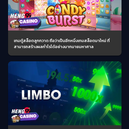
เกมตู้สล็อตลูกกวาด ถือว่าเป็นอีกหนึ่งเกมสล็อตมาใหม่ ที่
สามารถสร้างผลกำไรได้อย่างมากมายมหาศาล