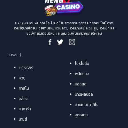
Heng99 เดิมพันออนไลน์ เปิดให้บริการครบวงจร หวยออนไลน์ อาทิ
หวยรัฐบาลไทย, หวยฮานอย, หวยลาว, หวยมาเลย์, หวยหุ้น, หวยยี่กี และ
ยังมีคาสิโนออนไลน์ และเกมเดิมพันอีกมากมายให้เล่น
หมวดหมู่
โปรโมชั่น
HENG99
พนันบอล
หวย
บอลสด
คาสิโน
บ้านผลบอล
สล็อต
ค่ายเกม/คาสิโน
บาคาร่า
สูตรเกม
เกมส์