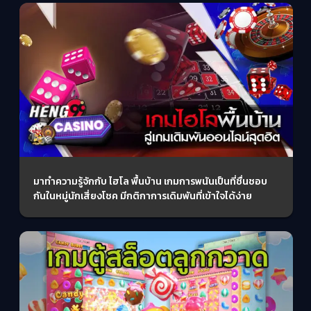
มาทำความรู้จักกับ ไฮโล พื้นบ้าน เกมการพนันเป็นที่ชื่นชอบ
กันในหมู่นักเสี่ยงโชค มีกติกาการเดิมพันที่เข้าใจได้ง่าย