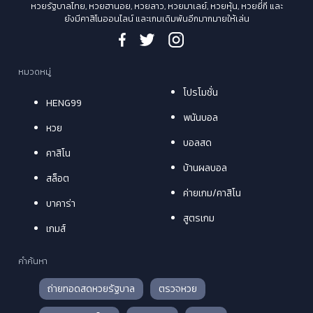
หวยรัฐบาลไทย, หวยฮานอย, หวยลาว, หวยมาเลย์, หวยหุ้น, หวยยี่กี และ
ยังมีคาสิโนออนไลน์ และเกมเดิมพันอีกมากมายให้เล่น
หมวดหมู่
โปรโมชั่น
HENG99
พนันบอล
หวย
บอลสด
คาสิโน
บ้านผลบอล
สล็อต
ค่ายเกม/คาสิโน
บาคาร่า
สูตรเกม
เกมส์
คำค้นหา
ถ่ายทอดสดหวยรัฐบาล
ตรวจหวย