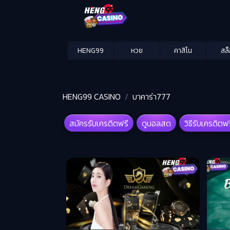
HENG99
หวย
คาสิโน
สล
HENG99 CASINO
บาคาร่า777
สมัครรับเครดิตฟรี
ดูบอลสด
วิธีรับเครดิตฟ