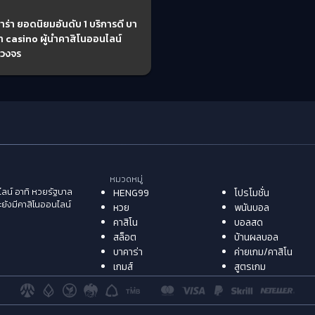
าร่า ยอดนิยมอันดับ 1 บริการดี บา
่า casino ผู้นำคาสิโนออนไลน์
วงจร
หมวดหมู่
ลน์ อาทิ หวยรัฐบาล
HENG99
โปรโมชั่น
ะยังมีคาสิโนออนไลน์
หวย
พนันบอล
คาสิโน
บอลสด
สล็อต
บ้านผลบอล
บาคาร่า
ค่ายเกม/คาสิโน
เกมส์
สูตรเกม