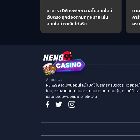
บาคาร่า DG casino คาสิโนออนไลน์
บาค
เว็บตรง ถูกต้องตามกฎหมาย เล่น
คาร
ออนไลน์ หาเงินได้จริง
ครบ
About Us
Heng99 เดิมพันออนไลน์ เปิดให้บริการครบวงจร หวยออนไ
ไทย, หวยฮานอย, หวยลาว, หวยมาเลย์, หวยหุ้น, หวยยี่กี แล
และเกมเดิมพันอีกมากมายให้เล่น