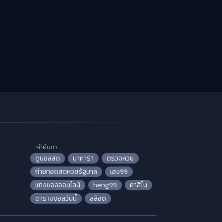
คำค้นหา
ดูบอลสด
บาคาร่า
ตรวจหวย
ถ่ายทอดสดหวยรัฐบาล
เฮง99
แทงบอลออนไลน์
heng99
คาสิโน
ตารางบอลวันนี้
สล็อต