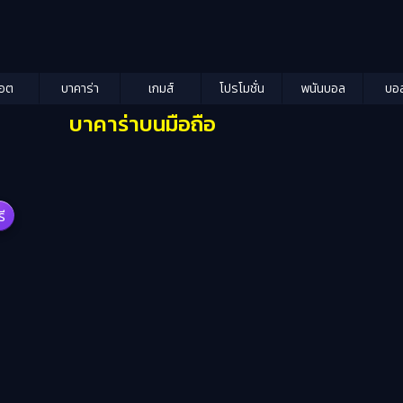
็อต
บาคาร่า
เกมส์
โปรโมชั่น
พนันบอล
บอ
บาคาร่าบนมือถือ
รี