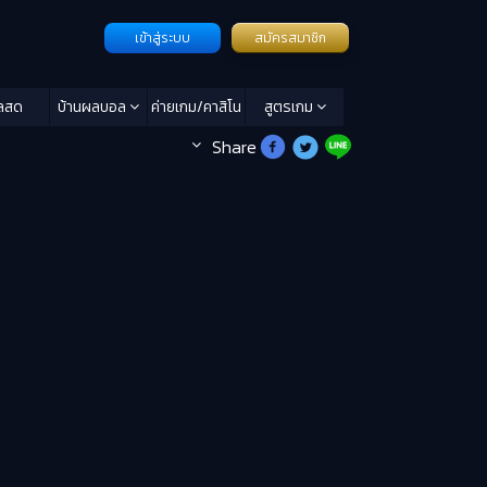
เข้าสู่ระบบ
สมัครสมาชิก
ลสด
บ้านผลบอล
ค่ายเกม/คาสิโน
สูตรเกม
Share