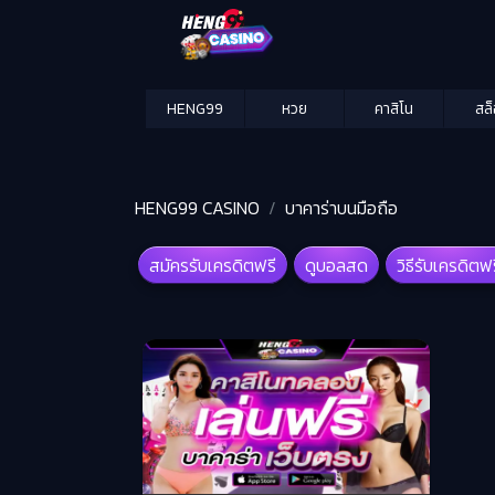
HENG99
หวย
คาสิโน
สล
HENG99 CASINO
บาคาร่าบนมือถือ
สมัครรับเครดิตฟรี
ดูบอลสด
วิธีรับเครดิตฟ