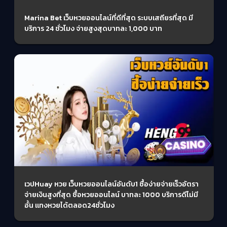
Marina Bet เว็บหวยออนไลน์ที่ดีที่สุด ระบบเสถียรที่สุด มี
บริการ 24 ชั่วโมง จ่ายสูงสุดบาทละ 1,000 บาท
เวปHuay หวย เว็บหวยออนไลน์อันดับ1 ซื้อง่ายจ่ายเร็วอัตรา
จ่ายเงินสูงที่สุด ซื้อหวยออนไลน์ บาทละ 1000 บริการดีไม่มี
อั้น แทงหวยได้ตลอด24ชั่วโมง