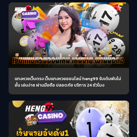
แทงหวยเว็บตรง เว็บแทงหวยออนไลน์ heng99 รับเดิมพันไม่
อั้น เล่นง่าย ผ่านมือถือ ปลอดภัย บริการ 24 ชัวโมง