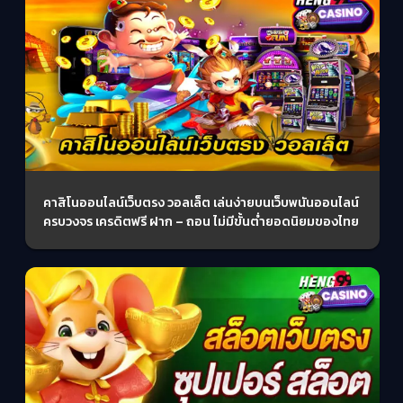
คาสิโนออนไลน์เว็บตรง วอลเล็ต เล่นง่ายบนเว็บพนันออนไลน์
ครบวงจร เครดิตฟรี ฝาก – ถอน ไม่มีขั้นต่ำยอดนิยมของไทย