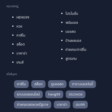
หมวดหมู่
โปรโมชั่น
HENG99
พนันบอล
หวย
บอลสด
คาสิโน
บ้านผลบอล
สล็อต
ค่ายเกม/คาสิโน
บาคาร่า
สูตรเกม
เกมส์
คำค้นหา
คาสิโน
สล็อต
ดูบอลสด
ตารางบอลวันนี้
แทงบอลออนไลน์
heng99
ตรวจหวย
ถ่ายทอดสดหวยรัฐบาล
บาคาร่า
เฮง99