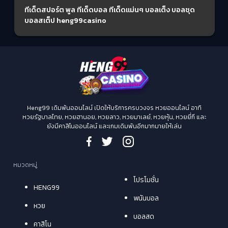
ทีเด็ดสปอร์ต พูล ทีเด็ดบอล ทีเด็ดแม่นๆ บอลเต็ง บอลชุด
บอลสเต็ป heng99casino
Heng99 เดิมพันออนไลน์ เปิดให้บริการครบวงจร หวยออนไลน์ อาทิ
หวยรัฐบาลไทย, หวยฮานอย, หวยลาว, หวยมาเลย์, หวยหุ้น, หวยยี่กี และ
ยังมีคาสิโนออนไลน์ และเกมเดิมพันอีกมากมายให้เล่น
หมวดหมู่
โปรโมชั่น
HENG99
พนันบอล
หวย
บอลสด
คาสิโน