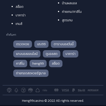
บ้านผลบอล
สล็อต
ค่ายเกม/คาสิโน
บาคาร่า
สูตรเกม
เกมส์
คำค้นหา
ตรวจหวย
เฮง99
ตารางบอลวันนี้
แทงบอลออนไลน์
ดูบอลสด
บาคาร่า
คาสิโน
heng99
สล็อต
ถ่ายทอดสดหวยรัฐบาล
Heng99casino © 2022 All rights reserved.