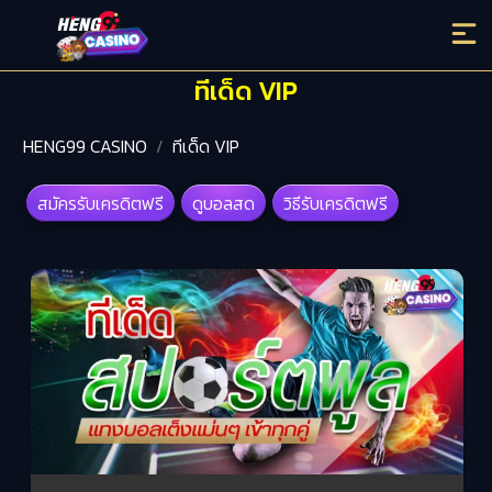
ทีเด็ด VIP
HENG99 CASINO
ทีเด็ด VIP
สมัครรับเครดิตฟรี
ดูบอลสด
วิธีรับเครดิตฟรี