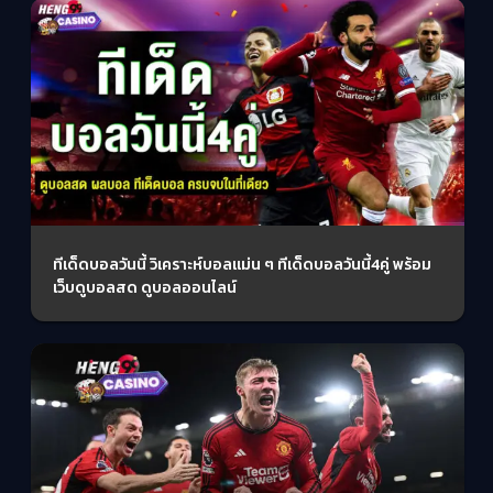
ทีเด็ดบอลวันนี้ วิเคราะห์บอลแม่น ๆ ทีเด็ดบอลวันนี้4คู่ พร้อม
เว็บดูบอลสด ดูบอลออนไลน์