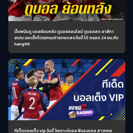
เว็บพนันดู บอลย้อนหลัง ดูบอลออนไลน์ ดูบอลสด ลาลีกา
สเปน และเช็กโปรแกรมถ่ายทอดสดวันนี้ ได้ ตลอด 24 ชม.กับ
heng99
ทีเด็ดบอลเต็ง vip วันนี้ วิเคราะห์บอล ฟันธงบอล สาวกคอ