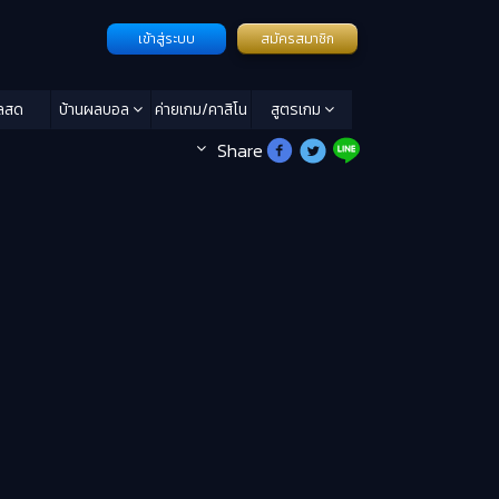
เข้าสู่ระบบ
สมัครสมาชิก
ลสด
บ้านผลบอล
ค่ายเกม/คาสิโน
สูตรเกม
Share