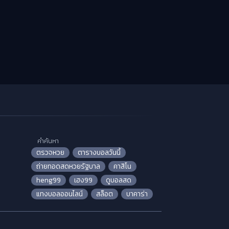
คำค้นหา
ตรวจหวย
ตารางบอลวันนี้
ถ่ายทอดสดหวยรัฐบาล
คาสิโน
heng99
เฮง99
ดูบอลสด
แทงบอลออนไลน์
สล็อต
บาคาร่า