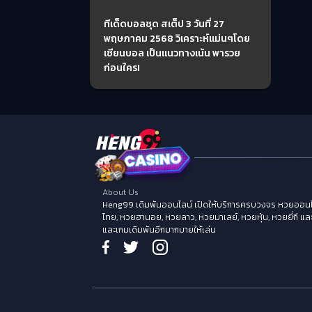
ทีเด็ดบอลชุด สเต็ป 3 วันที่ 27
พฤษภาคม 2568 วิเคราะห์แม่นๆโดย
เซียนบอล เป็นแนวทางเน้น พารวย
ก่อนใคร!
About Us
Heng99 เดิมพันออนไลน์ เปิดให้บริการครบวงจร หวยออนไ
ไทย, หวยฮานอย, หวยลาว, หวยมาเลย์, หวยหุ้น, หวยยี่กี แล
และเกมเดิมพันอีกมากมายให้เล่น