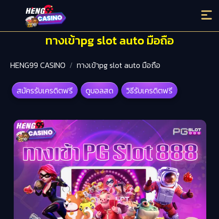
ทางเข้าpg slot auto มือถือ
HENG99 CASINO
ทางเข้าpg slot auto มือถือ
สมัครรับเครดิตฟรี
ดูบอลสด
วิธีรับเครดิตฟรี