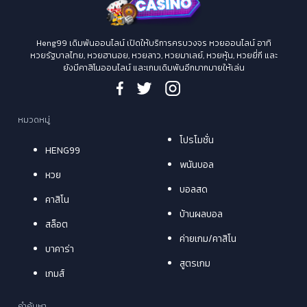
Heng99 เดิมพันออนไลน์ เปิดให้บริการครบวงจร หวยออนไลน์ อาทิ
หวยรัฐบาลไทย, หวยฮานอย, หวยลาว, หวยมาเลย์, หวยหุ้น, หวยยี่กี และ
ยังมีคาสิโนออนไลน์ และเกมเดิมพันอีกมากมายให้เล่น
หมวดหมู่
โปรโมชั่น
HENG99
พนันบอล
หวย
บอลสด
คาสิโน
บ้านผลบอล
สล็อต
ค่ายเกม/คาสิโน
บาคาร่า
สูตรเกม
เกมส์
คำค้นหา