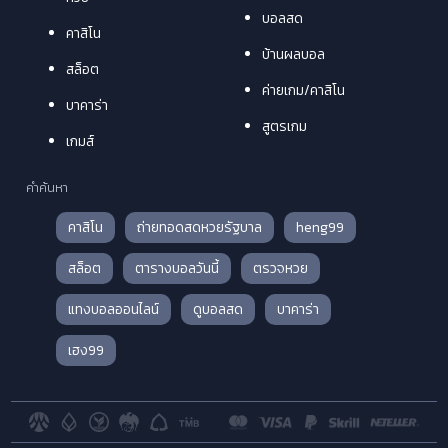
บอลสด
คาสิโน
บ้านผลบอล
สล็อต
ค่ายเกม/คาสิโน
บาคาร่า
สูตรเกม
เกมส์
คำค้นหา
คาสิโน
ถ่ายทอดสดหวยรัฐบาล
heng99
สล็อต
ตารางบอลวันนี้
ตรวจหวย
แทงบอลออนไลน์
ดูบอลสด
บาคาร่า
เฮง99